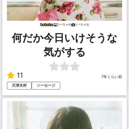
たべちゃお
たべちゃお
何だか今日いけそうな
気がする
11
7年くらい前
天津木村
ソーセージ