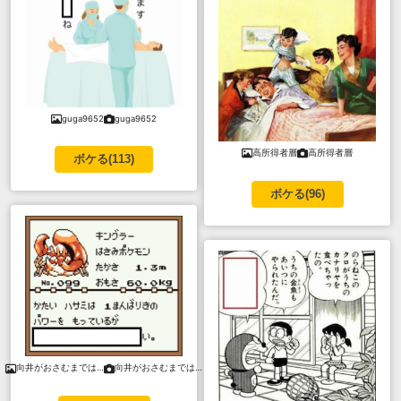
guga9652
guga9652
高所得者層
高所得者層
ボケる(
113
)
ボケる(
96
)
向井がおさむまでは…
向井がおさむまでは…