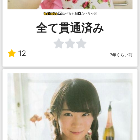
たべちゃお
たべちゃお
全て貫通済み
12
7年くらい前