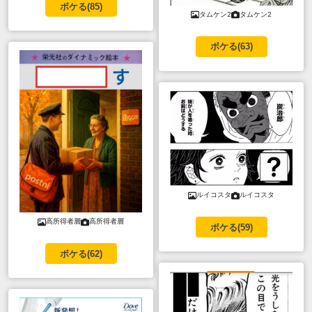
ボケる(
85
)
タムケン2
タムケン2
ボケる(
63
)
ルイコスタ
ルイコスタ
高所得者層
高所得者層
ボケる(
59
)
ボケる(
62
)