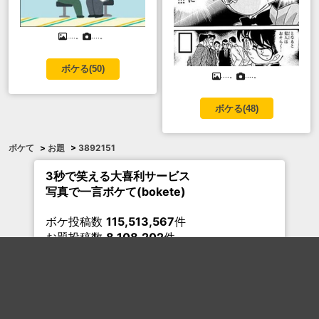
....。
....。
ボケる(
50
)
....。
....。
ボケる(
48
)
ボケて
>
お題
>
3892151
3秒で笑える大喜利サービス
写真で一言ボケて(bokete)
ボケ投稿数
115,513,567
件
お題投稿数
8,108,202
件
セーフモード オン
ボケてへようこそ