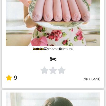
たべちゃお
たべちゃお
✂︎
9
7年くらい前