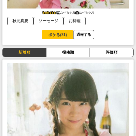
たべちゃお
たべちゃお
秋元真夏
ソーセージ
お料理
ボケる(
31
)
通報する
新着順
投稿順
評価順