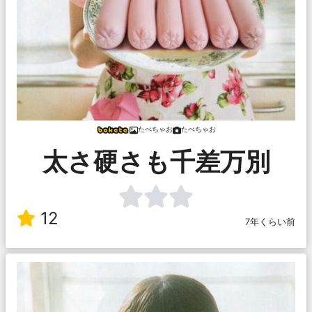
たべちゃお
たべちゃお
太さ硬さも千差万別
12
7年くらい前