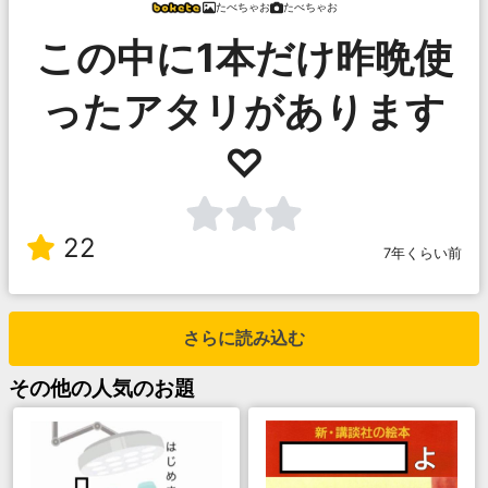
たべちゃお
たべちゃお
この中に1本だけ昨晩使
ったアタリがあります
♡
22
7年くらい前
さらに読み込む
その他
の人気のお題