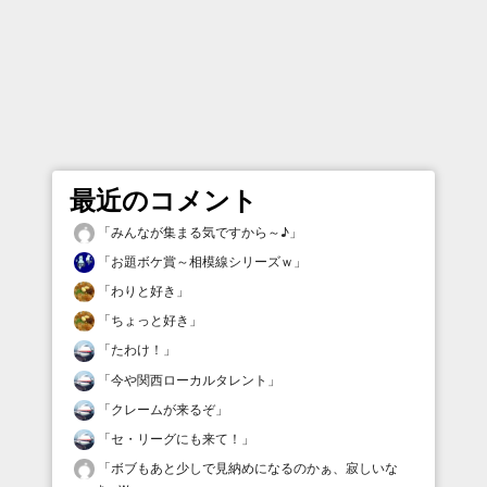
最近のコメント
「
みんなが集まる気ですから～♪
」
「
お題ボケ賞～相模線シリーズｗ
」
「
わりと好き
」
「
ちょっと好き
」
「
たわけ！
」
「
今や関西ローカルタレント
」
「
クレームが来るぞ
」
「
セ・リーグにも来て！
」
「
ボブもあと少しで見納めになるのかぁ、寂しいな