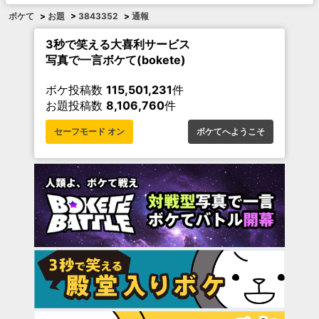
ボケて
>
お題
>
3843352
>
通報
3秒で笑える大喜利サービス
写真で一言ボケて(bokete)
ボケ投稿数
115,501,231
件
お題投稿数
8,106,760
件
セーフモード オン
ボケてへようこそ