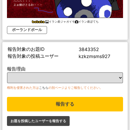
イラン産ジャガイモ
イラン産ぽてち
ポーランドボール
報告対象のお題ID
3843352
報告対象の投稿ユーザー
kzkzmsms927
報告理由
権利を侵害された方は
こちら
の別ページよりご報告してください。
報告する
お題を投稿したユーザーを報告する