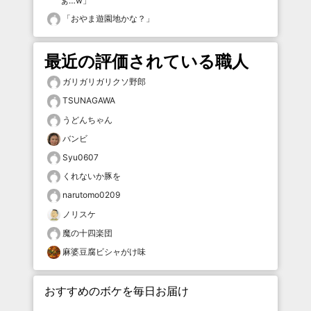
ぁ…w
」
「
おやま遊園地かな？
」
最近の評価されている職人
ガリガリガリクソ野郎
TSUNAGAWA
うどんちゃん
バンビ
Syu0607
くれないか豚を
narutomo0209
ノリスケ
魔の十四楽団
麻婆豆腐ビシャがけ味
おすすめのボケを毎日お届け