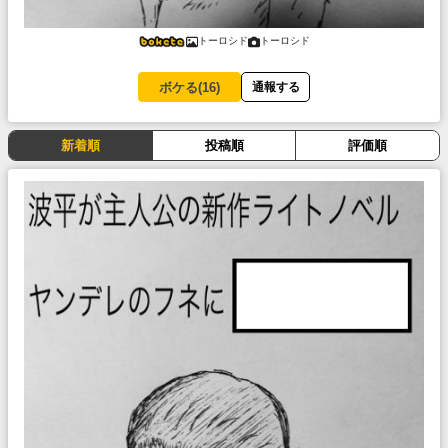
トーロシド
トーロシド
ボケる(
16
)
通報する
新着順
投稿順
評価順