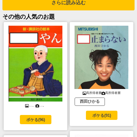
さらに読み込む
その他
の人気のお題
高所得者層
高所得者層
西田ひかる
....。
....。
ボケる(
91
)
ボケる(
96
)