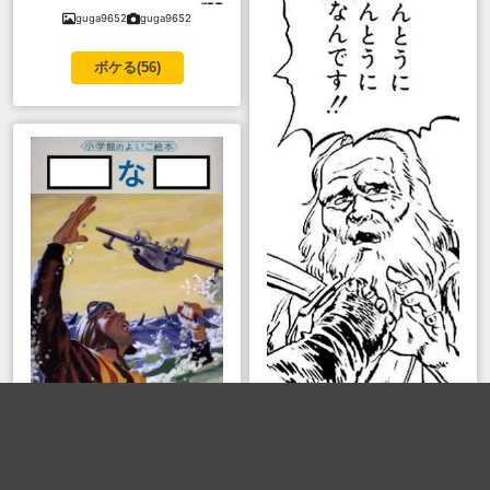
guga9652
guga9652
ボケる(
56
)
高所得者層
高所得者層
亜多魔漆黒斎
亜多魔漆黒斎
北斗の拳
ボケる(
49
)