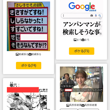
まろ
まろ
ボケる(
71
)
鯖威張る
鯖威張る
ボケる(
74
)
高所得者層
高所得者層