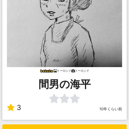
トーロシド
トーロシド
間男の海平
3
10年くらい前