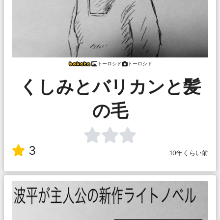
トーロシド
トーロシド
くしみとバリカンと髪
の毛
3
10年くらい前