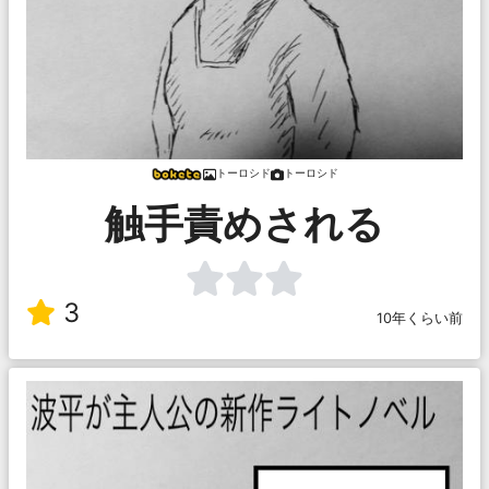
トーロシド
トーロシド
触手責めされる
3
10年くらい前