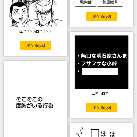
堀内健
菅原咲月
ボケる(
60
)
プリシラ
プリシラ
ボケる(
61
)
マー
マー
ボケる(
55
)