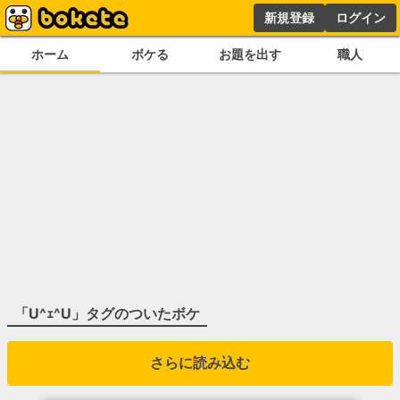
新規登録
ログイン
ホーム
ボケる
お題を出す
職人
「
U^ｪ^U
」タグのついたボケ
さらに読み込む