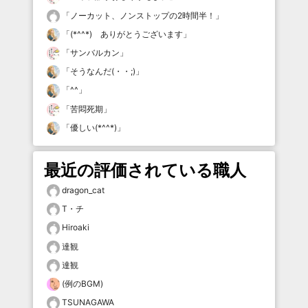
「
ノーカット、ノンストップの2時間半！
」
「
(*^^*) ありがとうございます
」
「
サンバルカン
」
「
そうなんだ(・・;)
」
「
^^
」
「
苦悶死期
」
「
優しい(*^^*)
」
最近の評価されている職人
dragon_cat
T・チ
Hiroaki
達観
達観
(例のBGM)
TSUNAGAWA