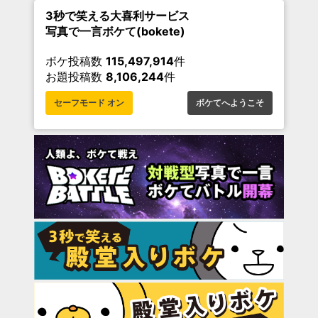
3秒で笑える大喜利サービス
写真で一言ボケて(bokete)
ボケ投稿数
115,497,914
件
お題投稿数
8,106,244
件
セーフモード オン
ボケてへようこそ