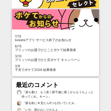
7/15
boketeアプリ サービス終了のお知らせ
6/15
プリッツのお題でひとことボケて結果発表
3/10
プリッツのお題でひと言ボケて キャンペーン
3/9
干支でボケて2026 結果発表
最近のコメント
「
落ち着け、もう直ぐ新千歳に着くからもうちょっと
待ってくれ。キーン
」
「
寝る前に☆見たら6つも付いていた♪
」
「
いや、誰かおしりかもよ。
」