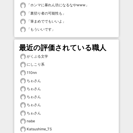
「
ホンマに暴れん坊になるなやwww
」
「
裏切り者の可能性も
」
「
筆まめででもいいよ
」
「
もういいです
」
最近の評価されている職人
がくぶる文学
にしこり系
110nn
ちゎさん
ちゎさん
ちゎさん
ちゎさん
ちゎさん
nabe
Katsushime_TS