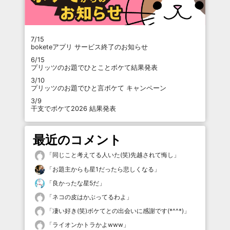
7/15
boketeアプリ サービス終了のお知らせ
6/15
プリッツのお題でひとことボケて結果発表
3/10
プリッツのお題でひと言ボケて キャンペーン
3/9
干支でボケて2026 結果発表
最近のコメント
「
同じこと考えてる人いた(笑)先越されて悔し
」
「
お題主からも星1だったら悲しくなる
」
「
良かったな星5だ
」
「
ネコの皮はかぶってるわよ
」
「
凄い好き(笑)ボケてとの出会いに感謝です(*^^*)
」
「
ライオンかトラかよwww
」