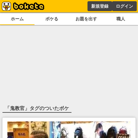
新規登録
ログイン
ホーム
ボケる
お題を出す
職人
「
鬼教官
」タグのついたボケ