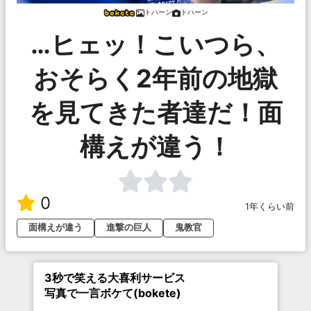
トハーン
トハーン
…ヒェッ！こいつら、
おそらく2年前の地獄
を見てきた者達だ！面
構えが違う！
0
1年くらい前
面構えが違う
進撃の巨人
鬼教官
3秒で笑える大喜利サービス
写真で一言ボケて(bokete)