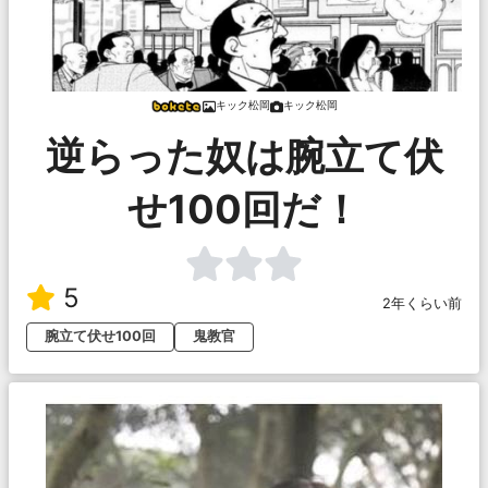
キック松岡
キック松岡
逆らった奴は腕立て伏
せ100回だ！
5
2年くらい前
腕立て伏せ100回
鬼教官