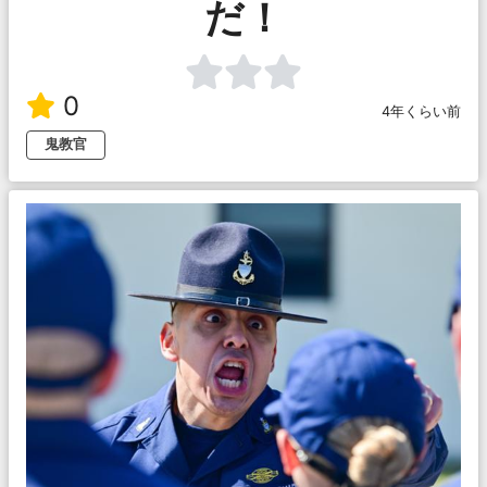
だ！
0
4年くらい前
鬼教官