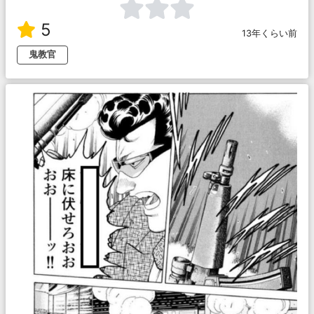
5
13年くらい前
鬼教官