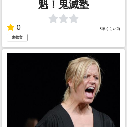
魁！鬼滅塾
0
5年くらい前
鬼教官