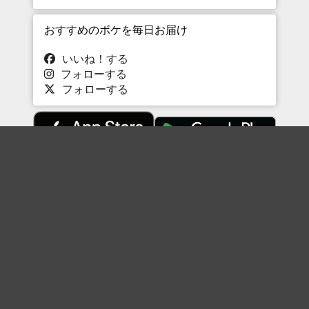
おすすめのボケを毎日お届け
いいね！する
フォローする
フォローする
Topに戻る
ボケを見る
まとめを見る
お題を探す
殿堂入り
最新人気まとめ
新着お題
ピックアップボケ
セレクトまとめ
人気お題
人気ボケ
セレクトお題
注目ボケ
人気タグ
急上昇ボケ
新着ボケ