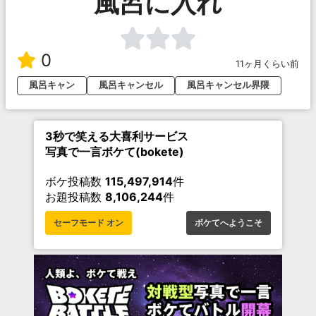
風呂に入れ
0
11ヶ月くらい前
風呂キャン
風呂キャンセル
風呂キャンセル界隈
3秒で笑える大喜利サービス
写真で一言ボケて(bokete)
ボケ投稿数
115,497,914
件
お題投稿数
8,106,244
件
セーフモード オン
ボケてへようこそ