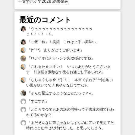
干支でボケて2026 結果発表
最近のコメント
「
うっっっっっっっっっっっっっっっっ
ま！！！！！！
」
「
ご飯「粒」！笑笑 これは上手い美味い
」
「
(*^^*) ありがとうございます
」
「
ロデイオにチャレンジ失敗(笑)ですね
」
「
これまた☆上手い！ いつもありがとうございま
す 引き続き素敵な午後をお過ごし下さいね♪
」
「
むちゃくちゃ☆上手！！ 本当ですね(*^^*)心地い
い風が吹いてて☆爽やかな日ですね♪
」
「
そんな緊迫するようなことだっけ？w
」
「
すごすぎ
」
「
ところで今でもあの謎の問答って子供達の間で行わ
れてるのかな？
」
「
まだそんなに前じゃないはずなのにアレで笑えてた
時代はまだ幸せな時代だった…と思ってしまう
」