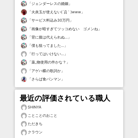
「
ジェンダーレスの婚姻
」
「
火炎玉が使えない(´Д｀)www
」
「
サービス料込み30万円
」
「
画像が暗すぎてツッコめない ゴメンね
」
「
背に腹は代えられぬ…
」
「
僕も狙ってました…
」
「
行ってはいけない…
」
「
薬_物使用の件かな？
」
「
アゲハ蝶の歌詞か
」
「
さらば食パンマン
」
最近の評価されている職人
SHINYA
ことことのおこと
ただきち
クラウン