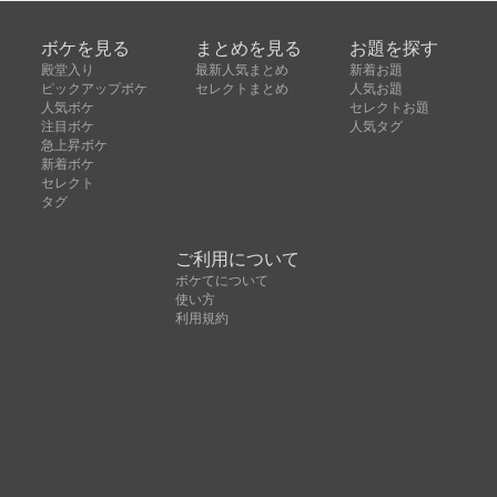
ボケを見る
まとめを見る
お題を探す
殿堂入り
最新人気まとめ
新着お題
ピックアップボケ
セレクトまとめ
人気お題
人気ボケ
セレクトお題
注目ボケ
人気タグ
急上昇ボケ
新着ボケ
セレクト
タグ
ご利用について
ボケてについて
使い方
利用規約
よくある質問
クッキーの利用について
お問い合わせ
広告掲載について
運営会社
Copyright © ボケて（bokete）All rights reserved. 株式
会社オモロキ