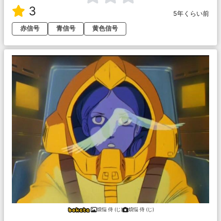
3
5年くらい前
赤信号
青信号
黄色信号
煩悩 侍 (じ)
煩悩 侍 (じ)