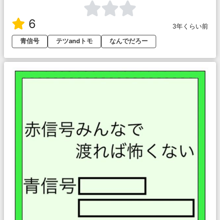
6
3年くらい前
青信号
テツandトモ
なんでだろー