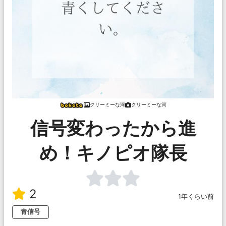
クリーミーな河
クリーミーな河
信号変わったから進
め！キノピオ隊長
2
1年くらい前
青信号