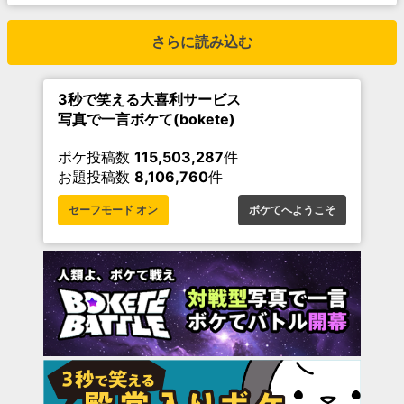
さらに読み込む
3秒で笑える大喜利サービス
写真で一言ボケて(bokete)
ボケ投稿数
115,503,287
件
お題投稿数
8,106,760
件
セーフモード オン
ボケてへようこそ