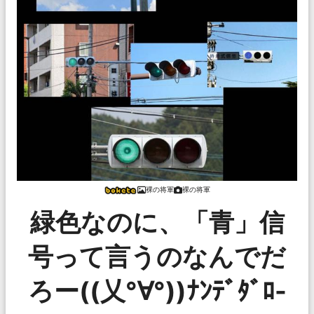
裸の将軍
裸の将軍
緑色なのに、「青」信
号って言うのなんでだ
ろー((乂°∀°))ﾅﾝﾃﾞﾀﾞﾛ-