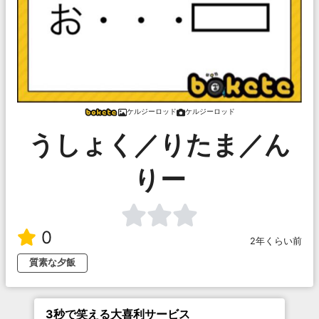
ケルジーロッド
ケルジーロッド
うしょく／りたま／ん
りー
0
2年くらい前
質素な夕飯
3秒で笑える大喜利サービス