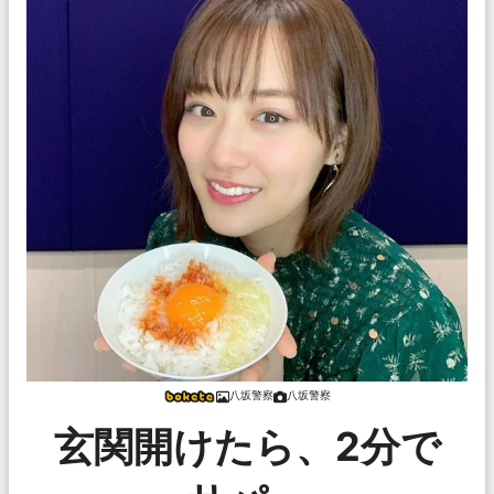
八坂警察
八坂警察
玄関開けたら、2分で