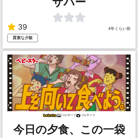
サパー
39
4年くらい前
質素な夕飯
パルサード
パルサード
今日の夕食、この一袋