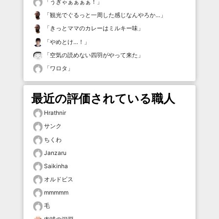
「
うぎゃぁぁぁぁ！
」
「
観光でぐるっと一周した感じなんやろか…
」
「
きっとママのカレーはミルキー味
」
「
やめとけ…！
」
「
空気の読めない四羽がやって来た
」
「
ワロタ
」
最近の評価されている職人
Hrathnir
サンク
ちくわ
Janzaru
Saikinha
オルドビス
mmmmm
毛