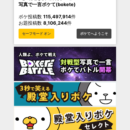
写真で一言ボケて(bokete)
ボケ投稿数
115,497,914
件
お題投稿数
8,106,244
件
セーフモード オン
ボケてへようこそ