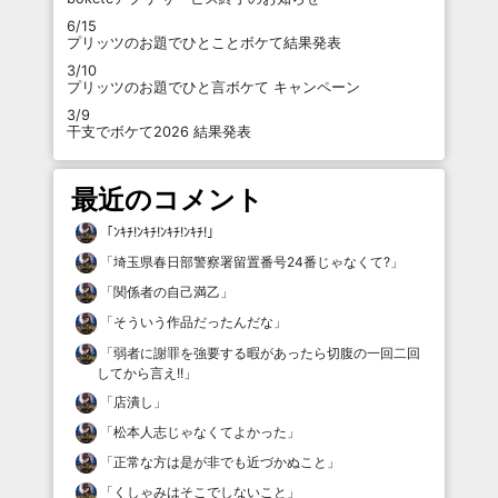
6/15
プリッツのお題でひとことボケて結果発表
3/10
プリッツのお題でひと言ボケて キャンペーン
3/9
干支でボケて2026 結果発表
最近のコメント
「
ﾝｷﾁ!ﾝｷﾁ!ﾝｷﾁ!ﾝｷﾁ!
」
「
埼玉県春日部警察署留置番号24番じゃなくて?
」
「
関係者の自己満乙
」
「
そういう作品だったんだな
」
「
弱者に謝罪を強要する暇があったら切腹の一回二回
してから言え!!
」
「
店潰し
」
「
松本人志じゃなくてよかった
」
「
正常な方は是が非でも近づかぬこと
」
「
くしゃみはそこでしないこと
」