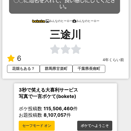
みんなのヒーロー
みんなのヒーロー
三途川
6
4年くらい前
花畑もある？
群馬県甘楽町
千葉県長南町
3秒で笑える大喜利サービス
写真で一言ボケて(bokete)
ボケ投稿数
115,506,460
件
お題投稿数
8,107,057
件
セーフモード オン
ボケてへようこそ