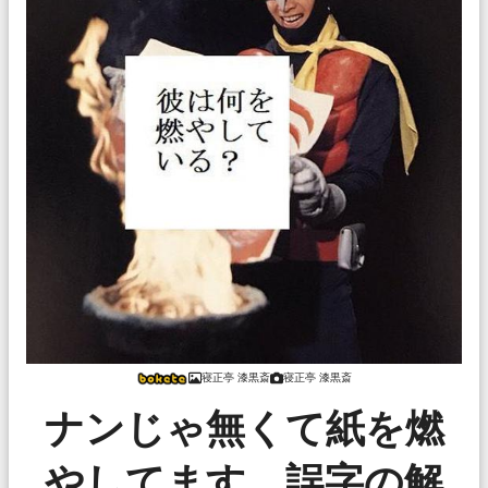
寝正亭 漆黒斎
寝正亭 漆黒斎
ナンじゃ無くて紙を燃
やしてます。誤字の解