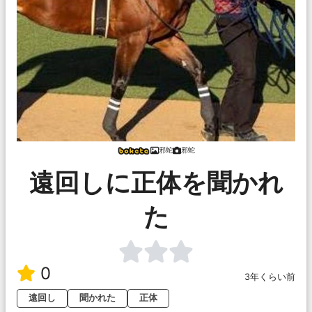
邪蛇
邪蛇
遠回しに正体を聞かれ
た
0
3年くらい前
遠回し
聞かれた
正体