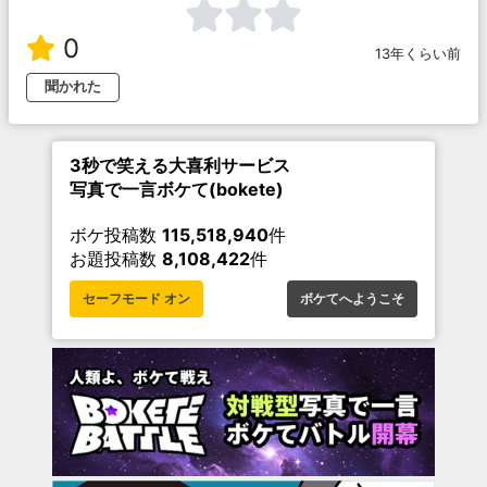
0
13年くらい前
聞かれた
3秒で笑える大喜利サービス
写真で一言ボケて(bokete)
ボケ投稿数
115,518,940
件
お題投稿数
8,108,422
件
セーフモード オン
ボケてへようこそ