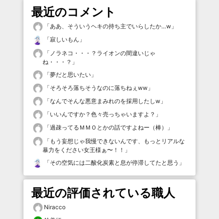
最近のコメント
「
ああ、そういうヘキの持ち主でいらしたか…w
」
「
寂しいもん
」
「
ノラネコ・・・？ライオンの間違いじゃ
ね・・・？
」
「
夢だと思いたい
」
「
そろそろ落ちそうなのに落ちねぇww
」
「
なんでそんな悪意まみれのを採用したしw
」
「
いいんですか？色々売っちゃいますよ？
」
「
過疎ってるＭＭＯとかの話ですよねー（棒）
」
「
もう妄想じゃ我慢できないんです、もっとリアルな
暴力をください女王様ぁ〜！！
」
「
その空気には二酸化炭素と息が停滞してたと思う
」
最近の評価されている職人
Niracco