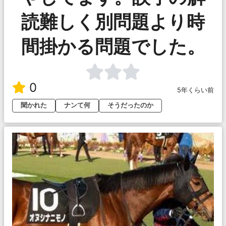
読難しく別問題より時
間掛かる問題でした。
0
5年くらい前
聞かれた
ナンて何
そうだったのか