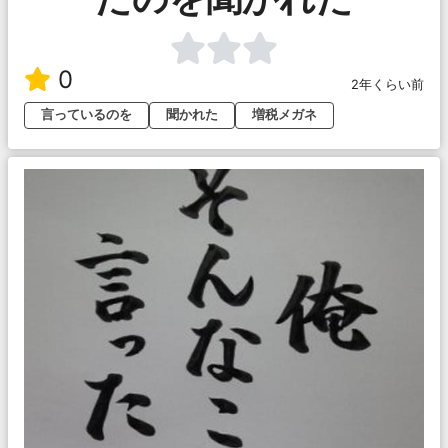
0
2年くらい前
言っているのを
聞かれた
増税メガネ