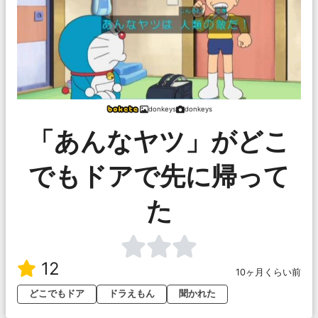
donkeys
donkeys
「あんなヤツ」がどこ
でもドアで先に帰って
た
12
10ヶ月くらい前
どこでもドア
ドラえもん
聞かれた