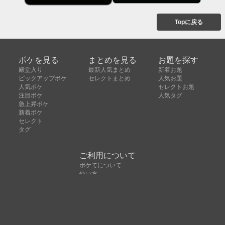
Topに戻る
ボケを見る
まとめを見る
お題を探す
殿堂入り
最新人気まとめ
新着お題
ピックアップボケ
セレクトまとめ
人気お題
人気ボケ
セレクトお題
注目ボケ
人気タグ
急上昇ボケ
新着ボケ
セレクト
タグ
ご利用について
ボケてについて
使い方
利用規約
よくある質問
クッキーの利用について
お問い合わせ
広告掲載について
運営会社