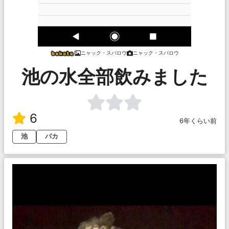
ニャック・スパロウ
ニャック・スパロウ
池の水全部飲みました
6
6年くらい前
池
バカ