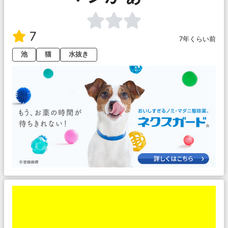
7
7年くらい前
池
猫
水抜き