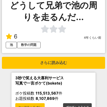
どうして兄弟で池の周
りを走るんだ...
6
4年くらい前
池
数学の問題
さらに読み込む
3秒で笑える大喜利サービス
写真で一言ボケて(bokete)
ボケ投稿数
115,513,567
件
お題投稿数
8,107,869
件