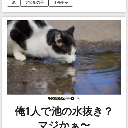
池
アヒルの子
オモチャ
shile
shile
俺1人で池の水抜き？
マジかぁ〜