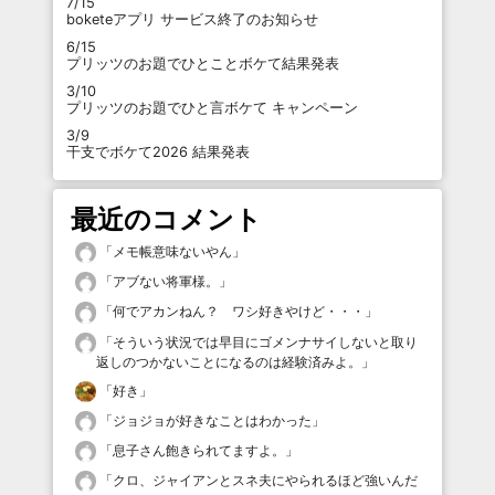
7/15
boketeアプリ サービス終了のお知らせ
6/15
プリッツのお題でひとことボケて結果発表
3/10
プリッツのお題でひと言ボケて キャンペーン
3/9
干支でボケて2026 結果発表
最近のコメント
「
メモ帳意味ないやん
」
「
アブない将軍様。
」
「
何でアカンねん？ ワシ好きやけど・・・
」
「
そういう状況では早目にゴメンナサイしないと取り
返しのつかないことになるのは経験済みよ。
」
「
好き
」
「
ジョジョが好きなことはわかった
」
「
息子さん飽きられてますよ。
」
「
クロ、ジャイアンとスネ夫にやられるほど強いんだ