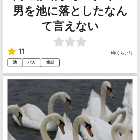
男を池に落としたなん
て言えない
11
1年くらい前
池
バカ
童話