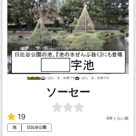
いばら「き」出身です
いばら「き」出身です
ソーセー
19
6年くらい前
池
日比谷公園