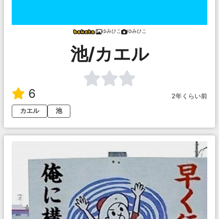
ゆみひこ
ゆみひこ
池/カエル
6
2年くらい前
カエル
池