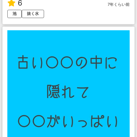
6
7年くらい前
池
抜く水