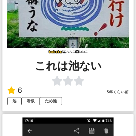
ねねこ
ねねこ
これは池ない
6
5年くらい前
池
看板
ため池