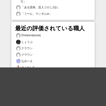
な
」
「
ある意味、芸人コロし(泣)
」
「
う〜ん、マンダムw
」
最近の評価されている職人
Dhebwidjwjxbj
しょうぶ
クラウン
クラウン
なみへえ
タムケン2
冷凍ニンジン
ををお
402error
ででんね丸