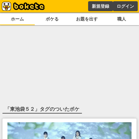
新規登録
ログイン
ホーム
ボケる
お題を出す
職人
「
東池袋５２
」タグのついたボケ