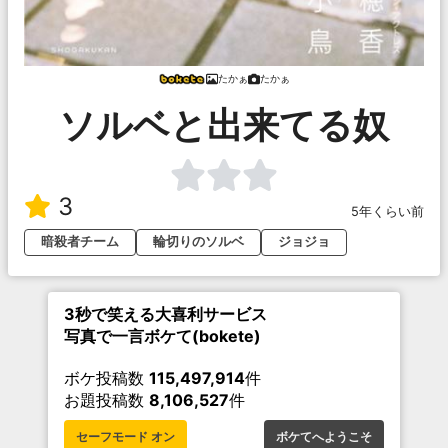
たかぁ
たかぁ
ソルベと出来てる奴
3
5年くらい前
暗殺者チーム
輪切りのソルベ
ジョジョ
3秒で笑える大喜利サービス
写真で一言ボケて(bokete)
ボケ投稿数
115,497,914
件
お題投稿数
8,106,527
件
セーフモード オン
ボケてへようこそ