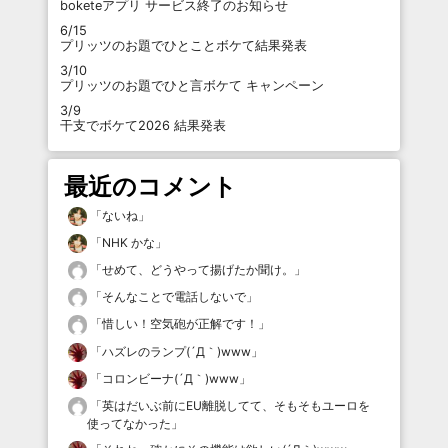
boketeアプリ サービス終了のお知らせ
6/15
プリッツのお題でひとことボケて結果発表
3/10
プリッツのお題でひと言ボケて キャンペーン
3/9
干支でボケて2026 結果発表
最近のコメント
「
ないね
」
「
NHK かな
」
「
せめて、どうやって揚げたか聞け。
」
「
そんなことで電話しないで
」
「
惜しい！空気砲が正解です！
」
「
ハズレのランプ(´Д｀)www
」
「
コロンビーナ(´Д｀)www
」
「
英はだいぶ前にEU離脱してて、そもそもユーロを
使ってなかった
」