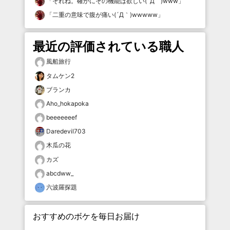
「
それね。確かにその機能は欲しい(´Д｀)www
」
「
二重の意味で腹が痛い(´Д｀)wwwww
」
最近の評価されている職人
風船旅行
タムケン2
ブランカ
Aho_hokapoka
beeeeeeef
Daredevil703
木瓜の花
カズ
abcdww_
六波羅探題
おすすめのボケを毎日お届け