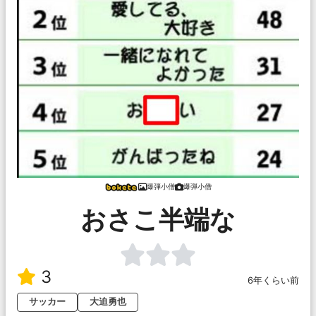
爆弾小僧
爆弾小僧
おさこ半端な
3
6年くらい前
サッカー
大迫勇也