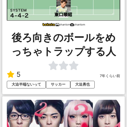
phantom
phantom
後ろ向きのボールをめ
っちゃトラップする人
5
7年くらい前
大迫半端ないって
サッカー
大迫勇也