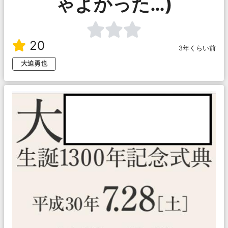
ゃよかった…)
20
3年くらい前
大迫勇也