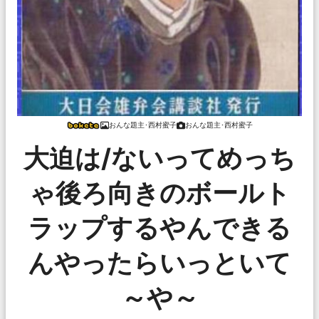
おんな題主･西村蜜子
おんな題主･西村蜜子
大迫は/ないってめっち
ゃ後ろ向きのボールト
ラップするやんできる
んやったらいっといて
～や～