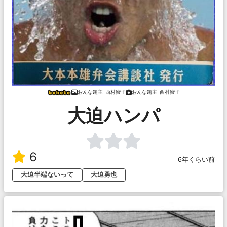
おんな題主･西村蜜子
おんな題主･西村蜜子
大迫ハンパ
6
6年くらい前
大迫半端ないって
大迫勇也