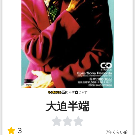
じゃず
じゃず
大迫半端
3
7年くらい前