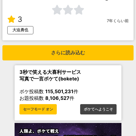
3
7年くらい前
大迫勇也
さらに読み込む
3秒で笑える大喜利サービス
写真で一言ボケて(bokete)
ボケ投稿数
115,501,231
件
お題投稿数
8,106,527
件
セーフモード オン
ボケてへようこそ