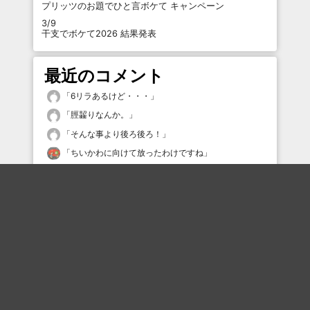
プリッツのお題でひと言ボケて キャンペーン
3/9
干支でボケて2026 結果発表
最近のコメント
「
6リラあるけど・・・
」
「
脛齧りなんか。
」
「
そんな事より後ろ後ろ！
」
「
ちいかわに向けて放ったわけですね
」
「
ただ斬りたいだけの上様やばい
」
「
すばらしいコンボボケ！上手い！
」
「
このアプリなら殿堂入りする自信ある^_^
」
「
(どこに停めたっけ…(涙目))
」
「
可愛い☆
」
「
心配なんだよね✨
」
最近の評価されている職人