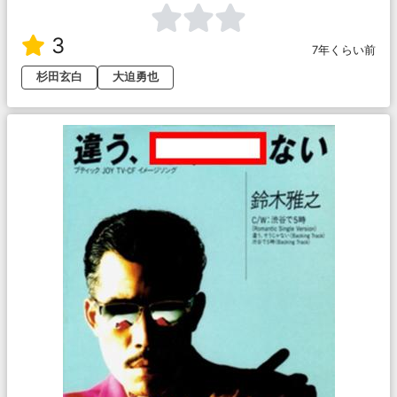
3
7年くらい前
杉田玄白
大迫勇也