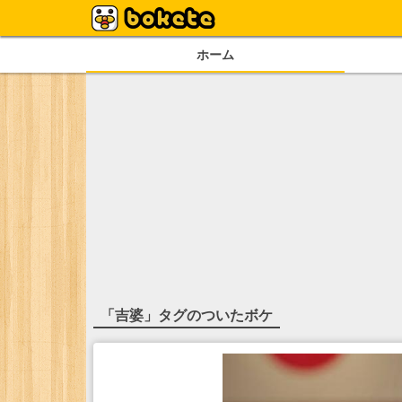
ホーム
「
吉婆
」タグのついたボケ