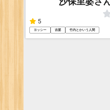
沙保里婆さん
5
ヨッシー
吉婆
竹内とかいう人間