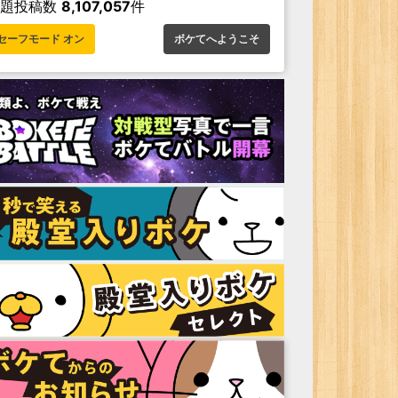
お題投稿数
8,107,057
件
セーフモード オン
ボケてへようこそ