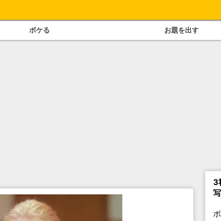
ボケる
お題を出す
3
写