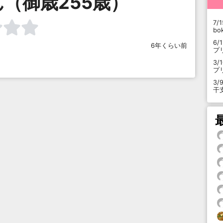
（御歳255歳）
7/1
b
6/
6年くらい前
プ
3/
プ
3/
干