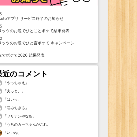
5
oketeアプリ サービス終了のお知らせ
15
リッツのお題でひとことボケて結果発表
10
リッツのお題でひと言ボケて キャンペーン
9
支でボケて2026 結果発表
最近のコメント
「
やっちゃえ
」
「
夫っと、
」
「
はいっ
」
「
噛みちぎる
」
「
フリテンやなあ
」
「
うちのカーちゃんがこれ。
」
「
いいね
」