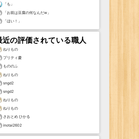
「
も
」
「
お前は豆腐の何なんだw
」
「
ほい！
」
最近の評価されている職人
ねりもの
プリティ慶
もののふ
ねりもの
sngd2
sngd2
ねりもの
ねりもの
さおとめ ひかる
inotai2602