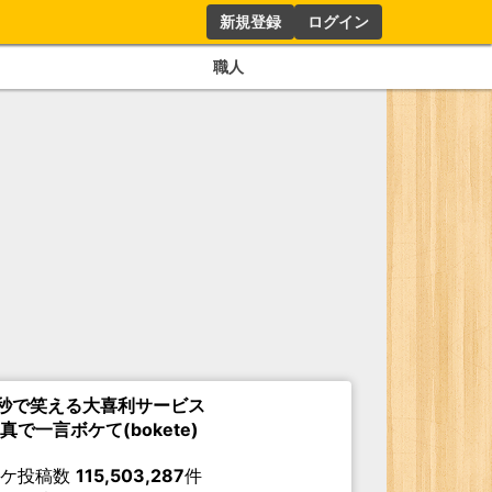
新規登録
ログイン
職人
秒で笑える大喜利サービス
真で一言ボケて(bokete)
ボケ投稿数
115,503,287
件