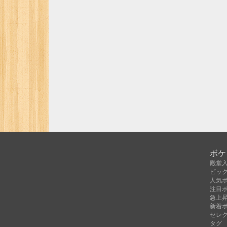
ボケ
殿堂
ピッ
人気
注目
急上
新着
セレ
タグ