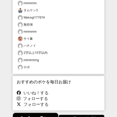
mmmmm
タムケン2
Wakegi177674
無担保
mmmmm
サイ象
ハチノイ
2字以上15字以内
mtmtmtmg
ロボ
おすすめのボケを毎日お届け
いいね！する
フォローする
フォローする