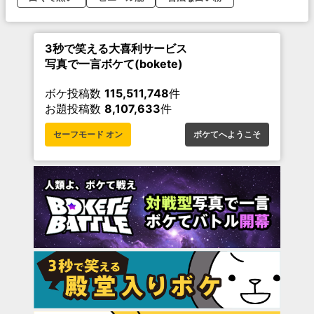
3秒で笑える大喜利サービス
写真で一言ボケて(bokete)
ボケ投稿数
115,511,748
件
お題投稿数
8,107,633
件
セーフモード オン
ボケてへようこそ