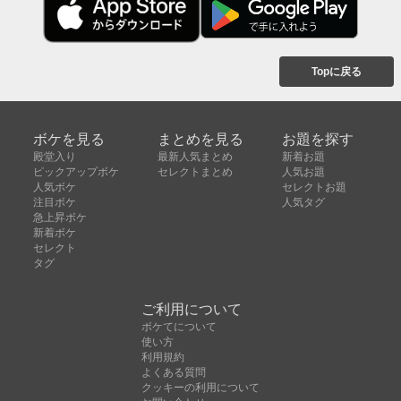
Topに戻る
ボケを見る
まとめを見る
お題を探す
殿堂入り
最新人気まとめ
新着お題
ピックアップボケ
セレクトまとめ
人気お題
人気ボケ
セレクトお題
注目ボケ
人気タグ
急上昇ボケ
新着ボケ
セレクト
タグ
ご利用について
ボケてについて
使い方
利用規約
よくある質問
クッキーの利用について