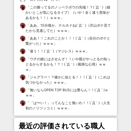
「
この握ってるのノッペラボウの先端！？(´Д｀)（細
かいとこが気になるタイプ）（いや！全く違う意味が
あるかも！！）ｗｗｗ
」
「
ああ、10分後か。ナルホドね(´Д｀)（沢山ボケ見て
たから見逃してた）ｗｗｗ
」
「
ああ！！これのことか！！！(´Д｀)（自分のボケと
繋がった）ｗｗｗ
」
「
違う！！(´Д｀)（マジレス）ｗｗｗ
」
「
ウチの娘にはさせんぞ！！いや親がやっとるの知っ
とるからするかも！？！(´Д｀)（複雑な心境）ｗｗ
ｗ
」
「
ジャグラー！？確かに似とる！！！(´Д｀)（これは
気づかなかった）ｗｗｗ
」
「
無いならOPEN TOP BUSには乗らん！！(´Д｀)ｗ
ｗｗ
」
「
「は〜い！」ってんなこと無いわ！！(´Д｀)（人生
初のノリツッコミ）ｗｗｗ
」
最近の評価されている職人