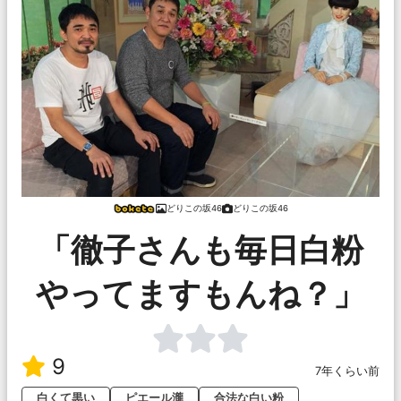
どりこの坂46
どりこの坂46
「徹子さんも毎日白粉
やってますもんね？」
9
7年くらい前
白くて黒い
ピエール瀧
合法な白い粉