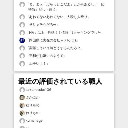
「
ま、まぁ「ぷらっとこだま」とかもあるし、一応
「特急」だし（震え
」
「
あわてないあわてない、人殴り人殴り
」
「
そりゃそうだろw
」
「
NA：以上、灼熱！！情熱！?クッキングでした
」
「
岡山県に実在の会社ｗ(バケラ)
」
「
実際こういう時どうするんだろ？
」
「
平和がお嫌いのようで
」
「
上手い！！
」
最近の評価されている職人
sakunosuke136
ぷかぷか
ねりもの
ねりもの
kumahage