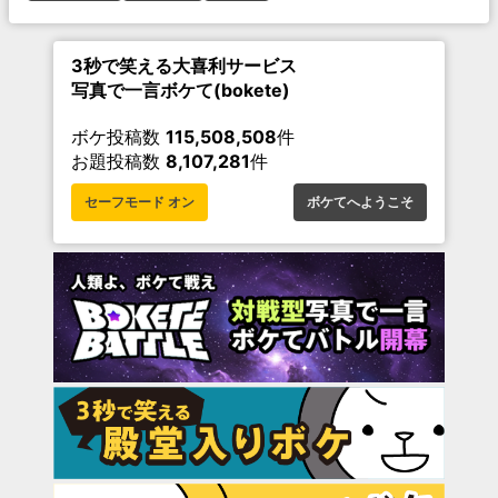
3秒で笑える大喜利サービス
写真で一言ボケて(bokete)
ボケ投稿数
115,508,508
件
お題投稿数
8,107,281
件
セーフモード オン
ボケてへようこそ