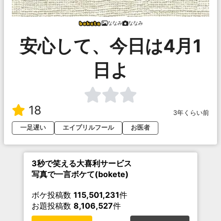
ななみ
ななみ
安心して、今日は4月1
日よ
18
3年くらい前
一足遅い
エイプリルフール
お医者
3秒で笑える大喜利サービス
写真で一言ボケて(bokete)
ボケ投稿数
115,501,231
件
お題投稿数
8,106,527
件