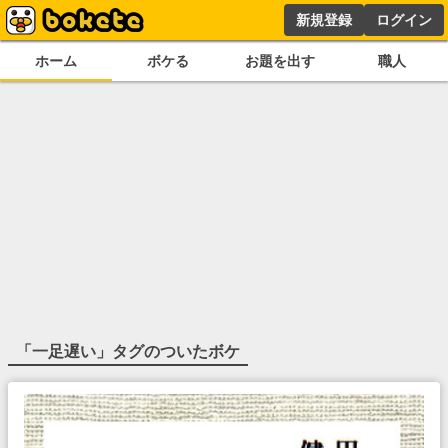
新規登録
ログイン
ホーム
ボケる
お題を出す
職人
「
一足遅い
」タグのついたボケ