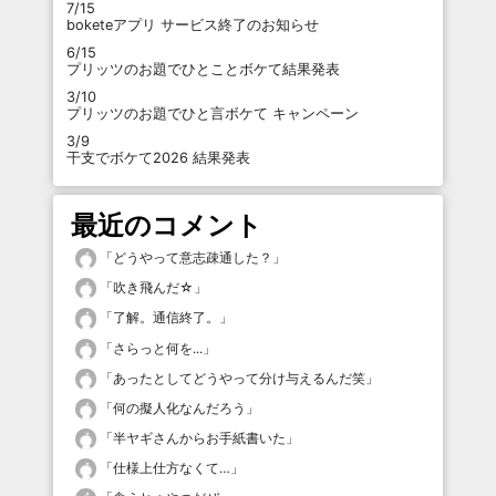
7/15
boketeアプリ サービス終了のお知らせ
6/15
プリッツのお題でひとことボケて結果発表
3/10
プリッツのお題でひと言ボケて キャンペーン
3/9
干支でボケて2026 結果発表
最近のコメント
「
どうやって意志疎通した？
」
「
吹き飛んだ☆
」
「
了解。通信終了。
」
「
さらっと何を...
」
「
あったとしてどうやって分け与えるんだ笑
」
「
何の擬人化なんだろう
」
「
半ヤギさんからお手紙書いた
」
「
仕様上仕方なくて…
」