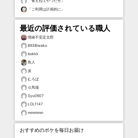
「
食えねぇやつだぜ
」
「
ご利用は計画的に
」
最近の評価されている職人
情緒不安定太郎
8938iwako
bokkk
鳥人
炭
むろぼ
Ｇ馬場
Syu0607
LOL1147
mmmmm
おすすめのボケを毎日お届け