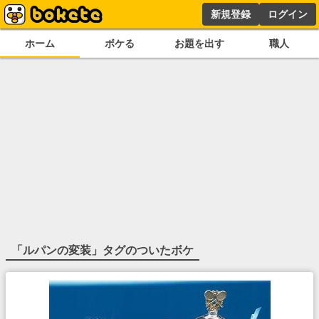
新規登録
ログイン
ホーム
ボケる
お題を出す
職人
「
ルパンの変装
」タグのついたボケ