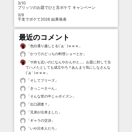
3/10
プリッツのお題でひと言ボケて キャンペーン
3/9
干支でボケて2026 結果発表
最近のコメント
「
色白通り越しとる(´д｀)ｗｗｗ
」
「
かつてのどっちの料理ショーとか
」
「
サ終も近いのになんやかんやと…。お題に対して当
てハメたとしても成立やろ？あんまり気にしなさんな
(´д｀)ｗｗｗ
」
「
そしてフリーズ
」
「
きっこーさーん
」
「
そんな世の中じゃポイズン
」
「
出口調査？
」
「
兄弟が出来ました
」
「
ギャラの交渉
」
「
いや日本人だろ
」