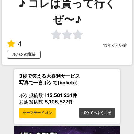
♪ コレは貰って行く
ぜ〜♪
4
13年くらい前
ルパンの変装
3秒で笑える大喜利サービス
写真で一言ボケて(bokete)
ボケ投稿数
115,501,231
件
お題投稿数
8,106,527
件
セーフモード オン
ボケてへようこそ