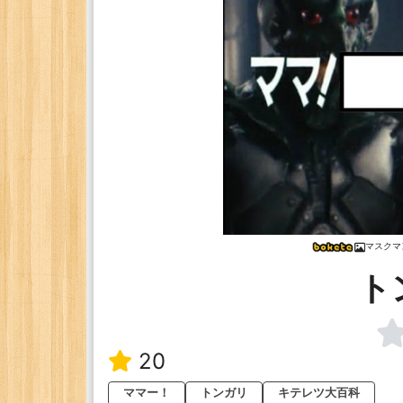
マスクマ
ト
20
ママー！
トンガリ
キテレツ大百科