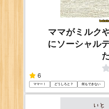
ママがミルク
にソーシャル
6
ママー！
どうしろと？
何もできない