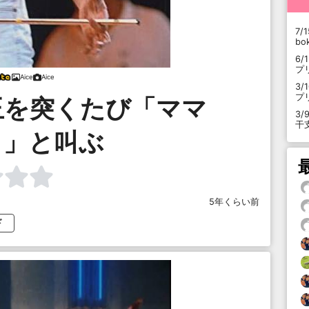
7/1
b
6/
プ
Aice
Aice
3/
プ
玉を突くたび「ママ
3/
干
！」と叫ぶ
5年くらい前
ド