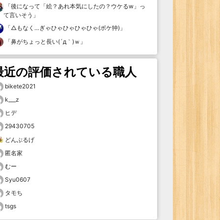
「
後になって「絵？あれ本気にしたの？ウケるw」っ
て言いそう
」
「
△もなく…ぎゃひゃひゃひゃひゃ(ボケ狆)
」
「
鼻がちょっと長い(´д｀)ｗ
」
最近の評価されている職人
bikete2021
k___z
ヒデ
29430705
どんぶるげ
匿名家
むー
Syu0607
タモち
tsgs