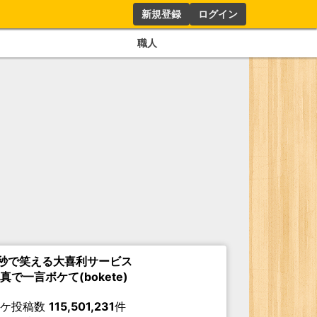
新規登録
ログイン
職人
秒で笑える大喜利サービス
真で一言ボケて(bokete)
ボケ投稿数
115,501,231
件