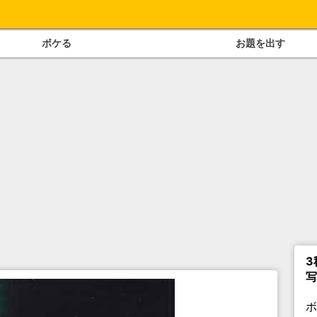
ボケる
お題を出す
3
写