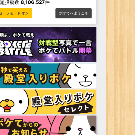
お題投稿数
8,106,527
件
セーフモード オン
ボケてへようこそ