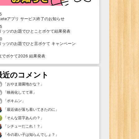
5
oketeアプリ サービス終了のお知らせ
15
リッツのお題でひとことボケて結果発表
10
リッツのお題でひと言ボケて キャンペーン
9
支でボケて2026 結果発表
最近のコメント
「
おやま遊園地かな？
」
「
映画化してて草
」
「
ポキムン
」
「
最近値が落ち着いてきたのに
」
「
そんな苗字あんの？
」
「
シチューだこれ！？
」
「
今の若い子は知らんでしょ？
」