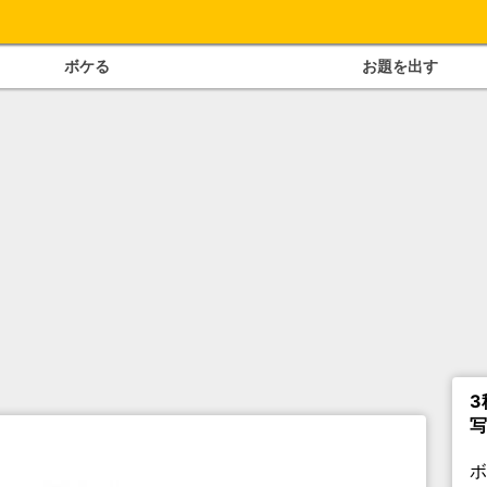
ボケる
お題を出す
3
写