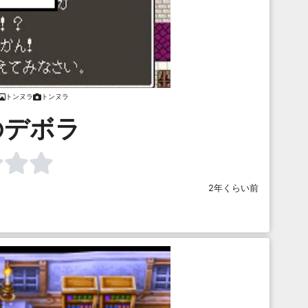
トンヌラ
トンヌラ
のデボラ
2年くらい前