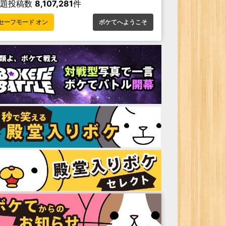
お題投稿数
8,107,281
件
セーフモード オン
ボケてへようこそ