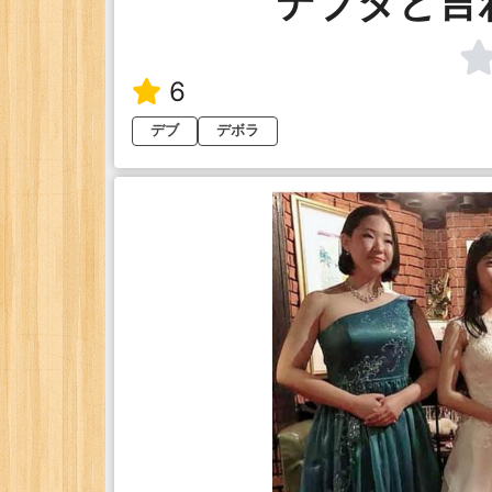
デブダと言
6
デブ
デボラ