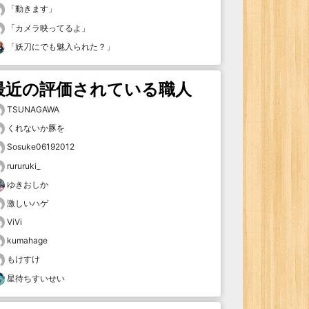
「
動きます
」
「
カメラ映ってるよ
」
「
妖刀にでも魅入られた？
」
最近の評価されている職人
TSUNAGAWA
くれないか豚を
Sosuke06192012
rururuki_
ゆきおしか
激しいハゲ
ViVi
kumahage
もけすけ
星待ちすいせい