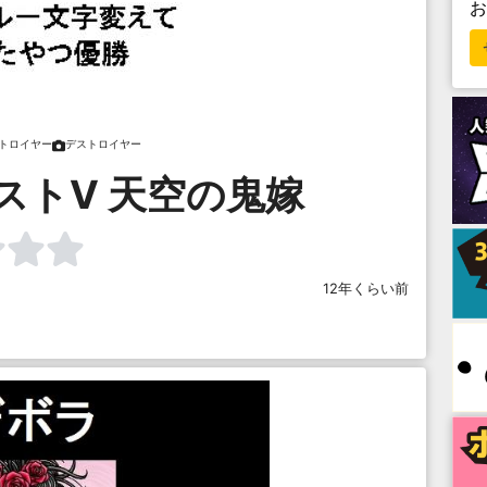
トロイヤー
デストロイヤー
ストⅤ 天空の鬼嫁
12年くらい前