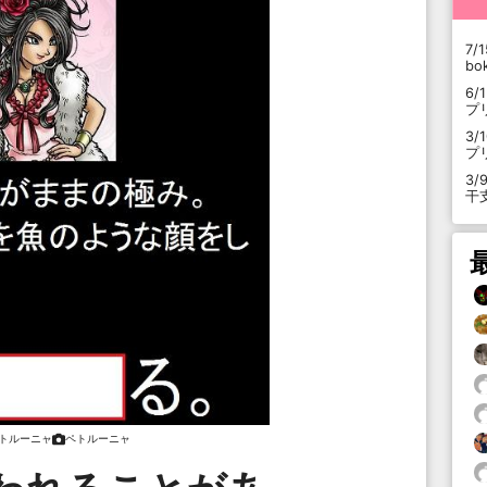
7/1
b
6/
プ
3/
プ
3/
干
トルーニャ
ペトルーニャ