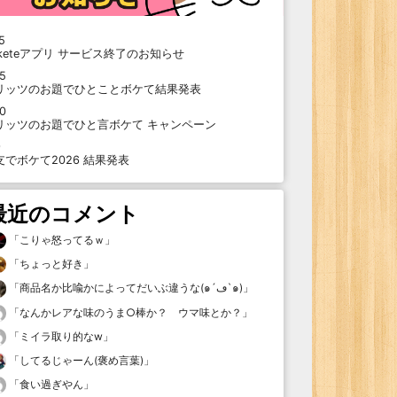
5
oketeアプリ サービス終了のお知らせ
15
リッツのお題でひとことボケて結果発表
10
リッツのお題でひと言ボケて キャンペーン
9
支でボケて2026 結果発表
最近のコメント
「
こりゃ怒ってるｗ
」
「
ちょっと好き
」
「
商品名か比喩かによってだいぶ違うな(๑´ڡ`๑)
」
「
なんかレアな味のうま○棒か？ ウマ味とか？
」
「
ミイラ取り的なw
」
「
してるじゃーん(褒め言葉)
」
「
食い過ぎやん
」