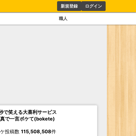
新規登録
ログイン
職人
秒で笑える大喜利サービス
真で一言ボケて(bokete)
ボケ投稿数
115,508,508
件