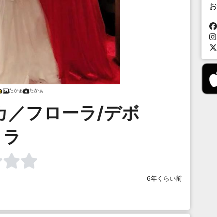
お
たかぁ
たかぁ
カ／フローラ/デボ
ラ
6年くらい前