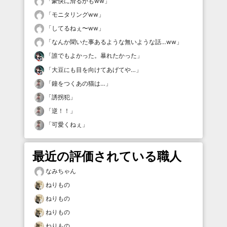
「
豪快に滑るかもww
」
「
モニタリングww
」
「
してるねぇ〜ww
」
「
なんか聞いた事あるような無いような話…ww
」
「
誰でもよかった。暴れたかった
」
「
大豆にも目を向けてあげてや…
」
「
鐘をつくあの猫は…
」
「
誘拐犯
」
「
逆！！
」
「
可愛くねぇ
」
最近の評価されている職人
なみちゃん
ねりもの
ねりもの
ねりもの
ねりもの