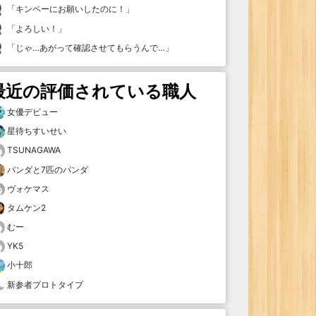
「
キンペーにお願いしたのに！
」
「
よろしい！
」
「
じゃ…あがって確認させてもらうんで…
」
最近の評価されている職人
女優デビュー
星待ちすいせい
TSUNAGAWA
パンダと7匹のパンダ
ヴォケマス
タムケン2
むー
YK5
小十郎
新参者プロトタイプ