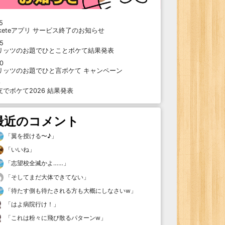
5
oketeアプリ サービス終了のお知らせ
15
リッツのお題でひとことボケて結果発表
10
リッツのお題でひと言ボケて キャンペーン
9
支でボケて2026 結果発表
最近のコメント
「
翼を授ける〜♪
」
「
いいね
」
「
志望校全滅かよ……
」
「
そしてまだ大体できてない
」
「
待たす側も待たされる方も大概にしなさいw
」
「
はよ病院行け！
」
「
これは粉々に飛び散るパターンw
」