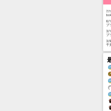
7/1
b
6/
プ
3/
プ
3/
干