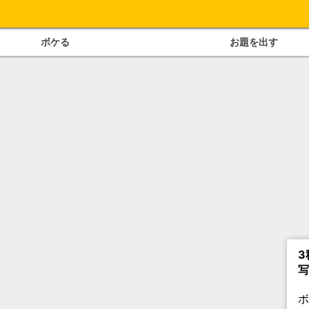
ボケる
お題を出す
3
写