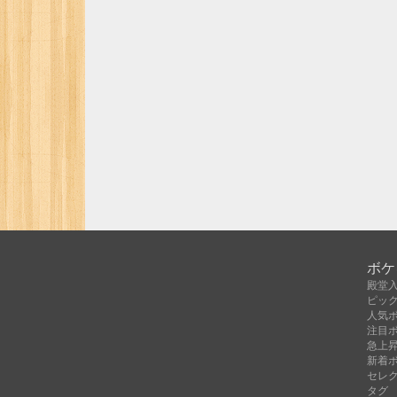
ボケ
殿堂
ピッ
人気
注目
急上
新着
セレ
タグ