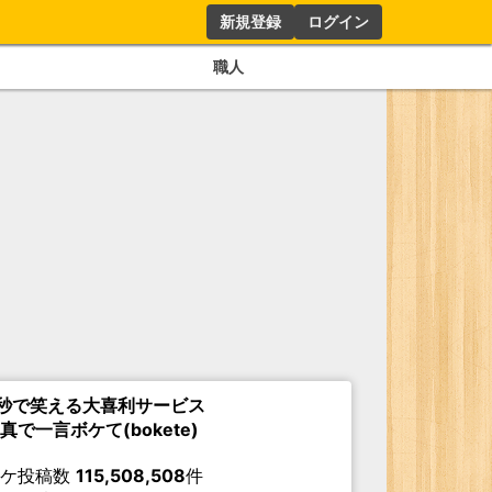
新規登録
ログイン
職人
秒で笑える大喜利サービス
真で一言ボケて(bokete)
ボケ投稿数
115,508,508
件