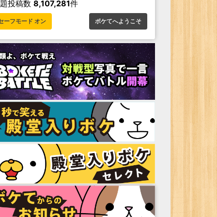
お題投稿数
8,107,281
件
セーフモード オン
ボケてへようこそ