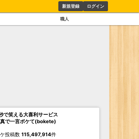
新規登録
ログイン
職人
秒で笑える大喜利サービス
真で一言ボケて(bokete)
ボケ投稿数
115,497,914
件