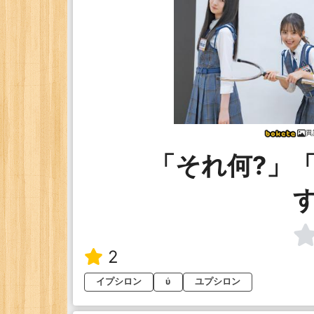
異
「それ何?」「
2
イプシロン
ὐ
ユプシロン