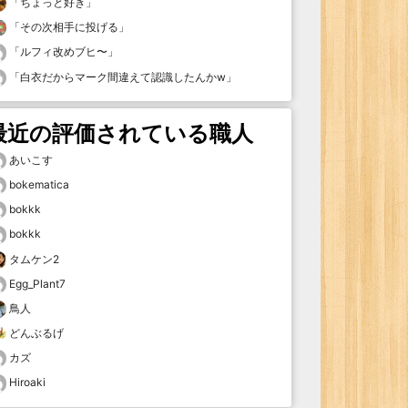
「
ちょっと好き
」
「
その次相手に投げる
」
「
ルフィ改めブヒ〜
」
「
白衣だからマーク間違えて認識したんかw
」
最近の評価されている職人
あいこす
bokematica
bokkk
bokkk
タムケン2
Egg_Plant7
鳥人
どんぶるげ
カズ
Hiroaki