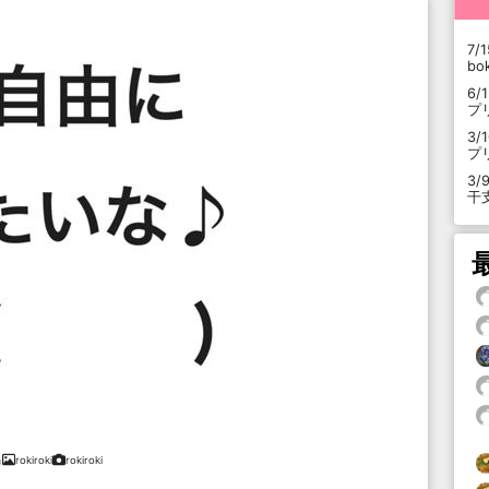
7/1
b
6/
プ
3/
プ
3/
干
rokiroki
rokiroki