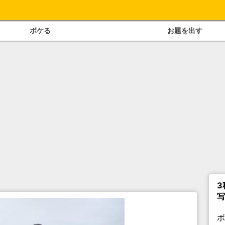
ボケる
お題を出す
3
写