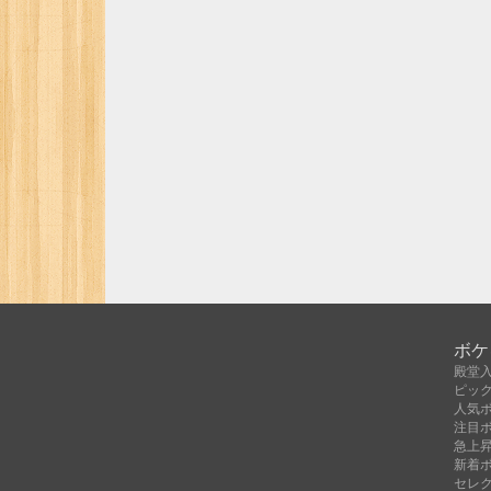
ボケ
殿堂
ピッ
人気
注目
急上
新着
セレ