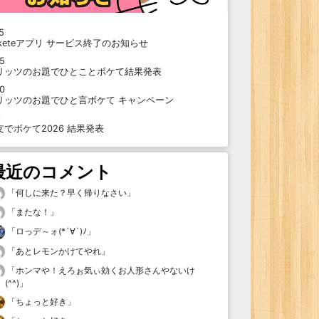
5
oketeアプリ サービス終了のお知らせ
15
リッツのお題でひとことボケて結果発表
10
リッツのお題でひと言ボケて キャンペーン
9
支でボケて2026 結果発表
最近のコメント
「
何しに来た？早く帰りなさい
」
「
またな！
」
「
ロっデ～ォ(*´∀`)ﾉ
」
「
あとレモンかけてやれ
」
「
ホンマや！えろぉ気ぃ効くお人形さんやないけ
(^^)
」
「
ちょっと好き
」