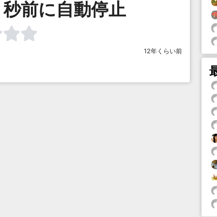
９秒前に自動停止
12年くらい前