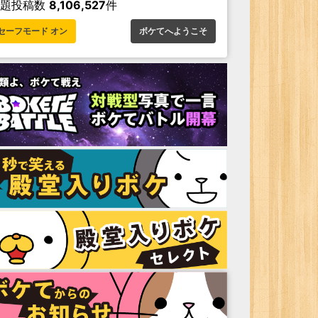
お題投稿数
8,106,527
件
セーフモード オン
ボケてへようこそ