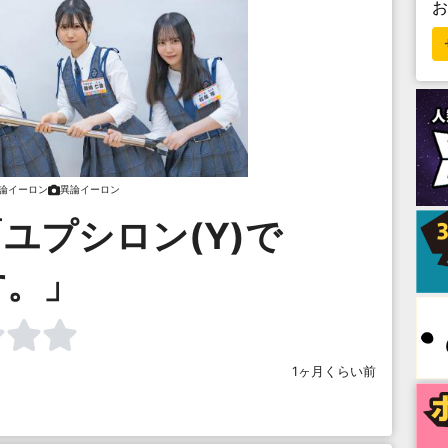
論イーロン
異論イーロン
ユプシロン(Υ)で
す。」
1ヶ月くらい前