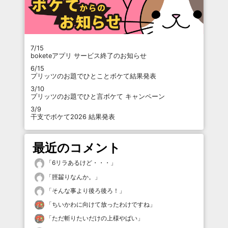
7/15
boketeアプリ サービス終了のお知らせ
6/15
プリッツのお題でひとことボケて結果発表
3/10
プリッツのお題でひと言ボケて キャンペーン
3/9
干支でボケて2026 結果発表
最近のコメント
「
6リラあるけど・・・
」
「
脛齧りなんか。
」
「
そんな事より後ろ後ろ！
」
「
ちいかわに向けて放ったわけですね
」
「
ただ斬りたいだけの上様やばい
」