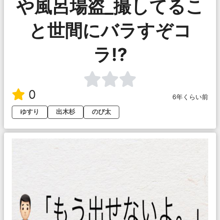
や風呂場盗_撮してるこ
と世間にバラすぞコ
ラ!?
0
6年くらい前
ゆすり
出木杉
のび太