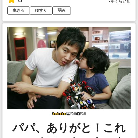
7年くらい前
生きる
ゆすり
弱み
民生
民生
パパ、ありがと！これ