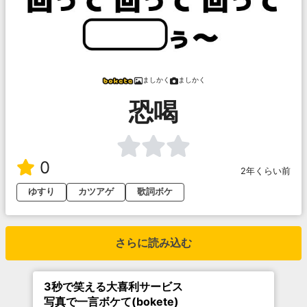
ましかく
ましかく
恐喝
0
2年くらい前
ゆすり
カツアゲ
歌詞ボケ
さらに読み込む
3秒で笑える大喜利サービス
写真で一言ボケて(bokete)