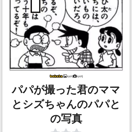
syotj
syotj
パパが撮った君のママ
とシズちゃんのパパと
の写真