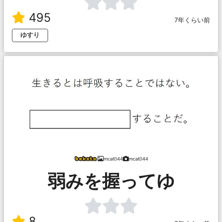
495
7年くらい前
ゆすり
mcat044
mcat044
弱みを握ってゆ
8