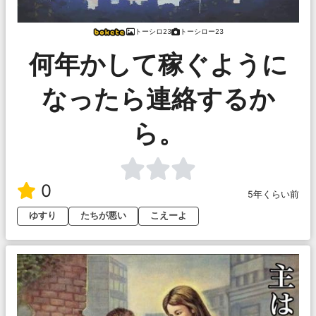
トーシロ23
トーシロー23
何年かして稼ぐように
なったら連絡するか
ら。
0
5年くらい前
ゆすり
たちが悪い
こえーよ