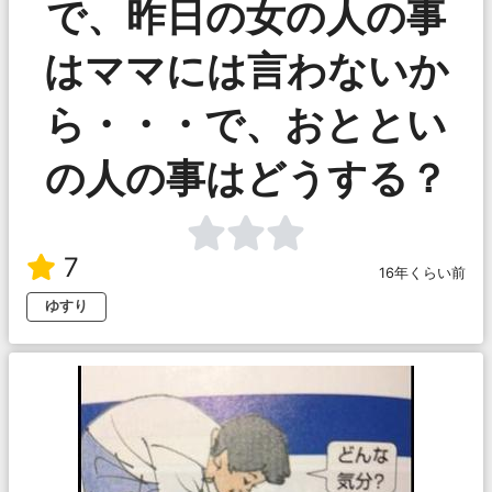
で、昨日の女の人の事
はママには言わないか
ら・・・で、おととい
の人の事はどうする？
7
16年くらい前
ゆすり