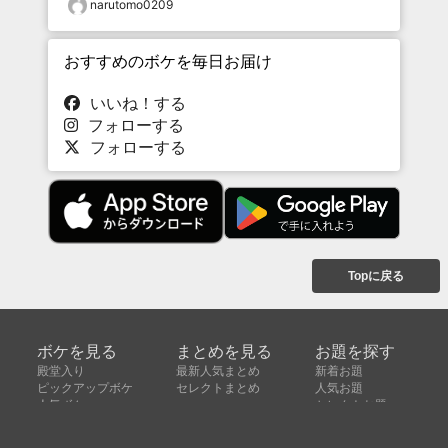
narutomo0209
おすすめのボケを毎日お届け
いいね！する
フォローする
フォローする
Topに戻る
ボケを見る
まとめを見る
お題を探す
殿堂入り
最新人気まとめ
新着お題
ピックアップボケ
セレクトまとめ
人気お題
人気ボケ
セレクトお題
注目ボケ
人気タグ
急上昇ボケ