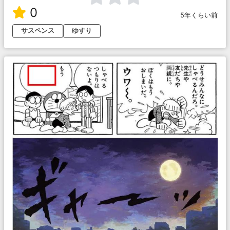
0
5年くらい前
サスペンス
ゆすり