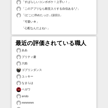
「
すばらしいコンボボケ！上手い！
」
「
このアプリなら殿堂入りする自信ある^_^
」
「
(どこに停めたっけ…(涙目))
」
「
可愛い☆
」
「
心配なんだよね✨
」
最近の評価されている職人
ああ
プリティ慶
六助
ゴブリンダンス
ユッキー
なまらは
ペガワ
ando
mmmmm