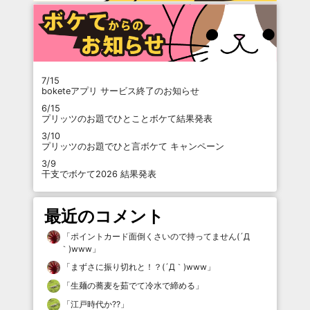
7/15
boketeアプリ サービス終了のお知らせ
6/15
プリッツのお題でひとことボケて結果発表
3/10
プリッツのお題でひと言ボケて キャンペーン
3/9
干支でボケて2026 結果発表
最近のコメント
「
ポイントカード面倒くさいので持ってません(´Д
｀)www
」
「
まずさに振り切れと！？(´Д｀)www
」
「
生麺の蕎麦を茹でて冷水で締める
」
「
江戸時代か⁇
」