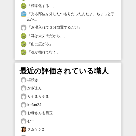
「
標本化する。
」
「
光る部位を外したつもりだったんだよ、ちょっと手
元が…
」
「
お湯入れて３分放置するだけ
」
「
耳は大丈夫だから。
」
「
山に広がる
」
「
魂が枯れて行く
」
最近の評価されている職人
塩焼き
かざまん
りゃまりゃま
kofun24
お母さんも目玉
むー
タムケン2