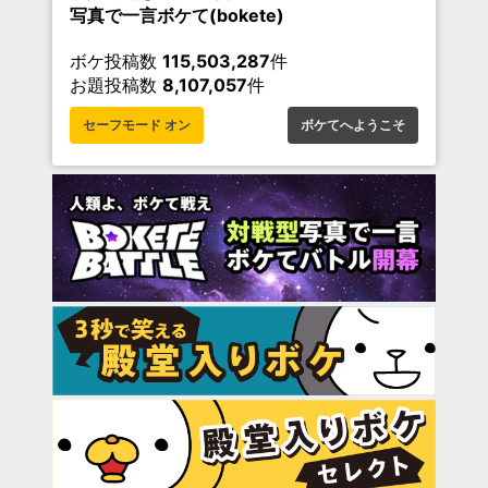
写真で一言ボケて(bokete)
ボケ投稿数
115,503,287
件
お題投稿数
8,107,057
件
セーフモード オン
ボケてへようこそ