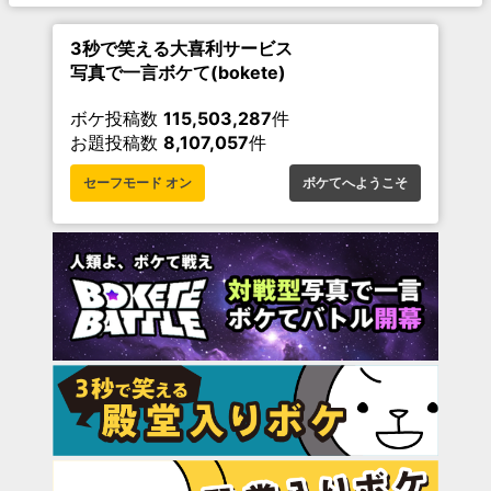
3秒で笑える大喜利サービス
写真で一言ボケて(bokete)
ボケ投稿数
115,503,287
件
お題投稿数
8,107,057
件
セーフモード オン
ボケてへようこそ