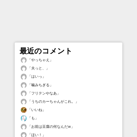
最近のコメント
「
やっちゃえ
」
「
夫っと、
」
「
はいっ
」
「
噛みちぎる
」
「
フリテンやなあ
」
「
うちのカーちゃんがこれ。
」
「
いいね
」
「
も
」
「
お前は豆腐の何なんだw
」
「
ほい！
」