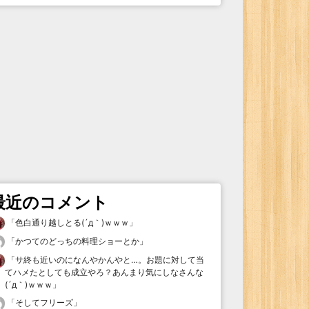
最近のコメント
「
色白通り越しとる(´д｀)ｗｗｗ
」
「
かつてのどっちの料理ショーとか
」
「
サ終も近いのになんやかんやと…。お題に対して当
てハメたとしても成立やろ？あんまり気にしなさんな
(´д｀)ｗｗｗ
」
「
そしてフリーズ
」