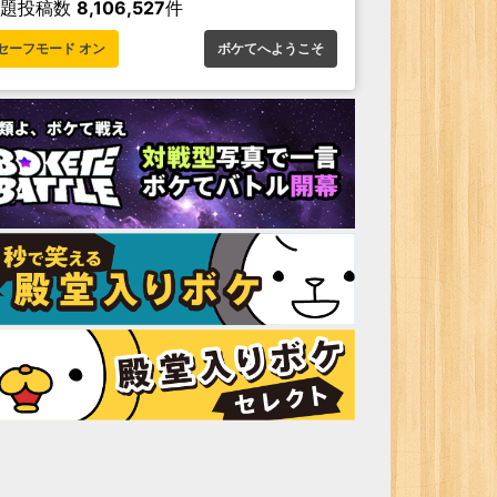
お題投稿数
8,106,527
件
セーフモード オン
ボケてへようこそ