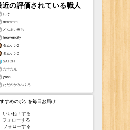
最近の評価されている職人
にけ
mmmmm
どんまい鼻毛
heavencity
タムケン2
タムケン2
SATCH
九十九光
yass
ただのかみぶくろ
すすめのボケを毎日お届け
いいね！する
フォローする
フォローする