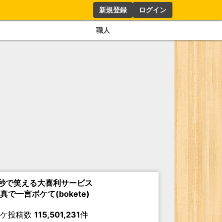
新規登録
ログイン
職人
秒で笑える大喜利サービス
真で一言ボケて(bokete)
ボケ投稿数
115,501,231
件