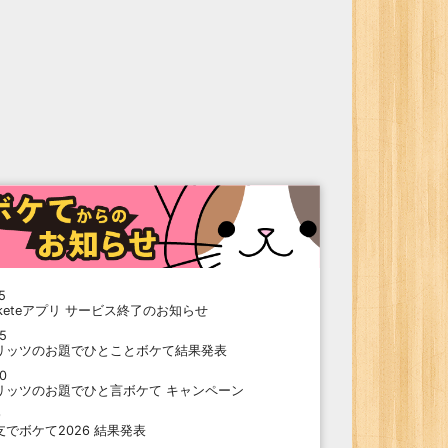
5
oketeアプリ サービス終了のお知らせ
15
リッツのお題でひとことボケて結果発表
10
リッツのお題でひと言ボケて キャンペーン
9
支でボケて2026 結果発表