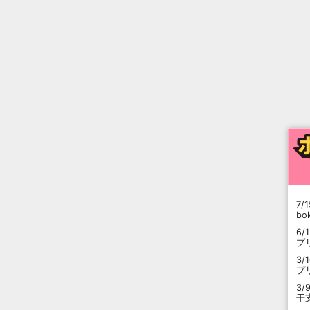
7/1
b
6/
プ
3/
プ
3/
干