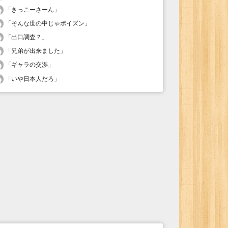
「
きっこーさーん
」
「
そんな世の中じゃポイズン
」
「
出口調査？
」
「
兄弟が出来ました
」
「
ギャラの交渉
」
「
いや日本人だろ
」