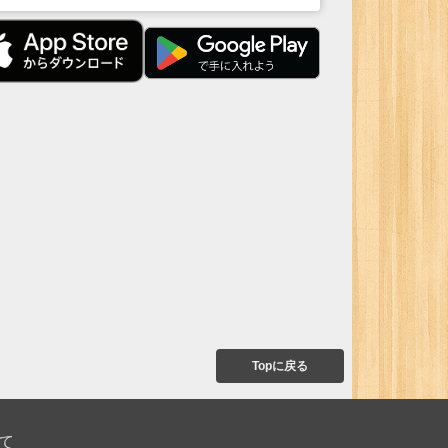
Topに戻る
て