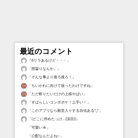
最近のコメント
「
6リラあるけど・・・
」
「
脛齧りなんか。
」
「
そんな事より後ろ後ろ！
」
「
ちいかわに向けて放ったわけですね
」
「
ただ斬りたいだけの上様やばい
」
「
すばらしいコンボボケ！上手い！
」
「
このアプリなら殿堂入りする自信ある^_^
」
「
(どこに停めたっけ…(涙目))
」
「
可愛い☆
」
「
心配なんだよね✨
」