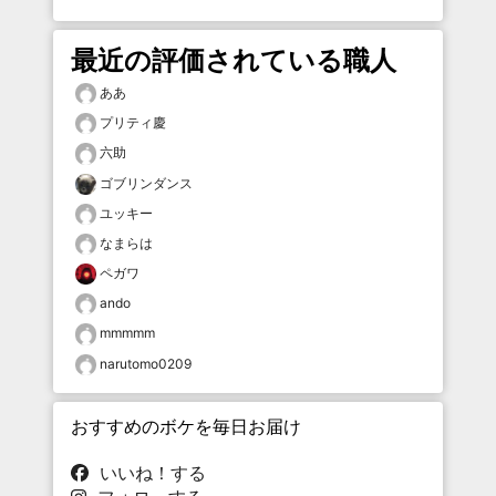
最近の評価されている職人
ああ
プリティ慶
六助
ゴブリンダンス
ユッキー
なまらは
ペガワ
ando
mmmmm
narutomo0209
おすすめのボケを毎日お届け
いいね！する