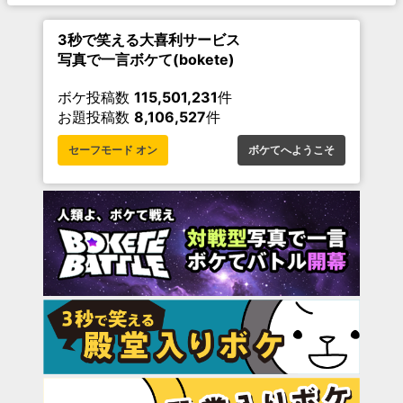
3秒で笑える大喜利サービス
写真で一言ボケて(bokete)
ボケ投稿数
115,501,231
件
お題投稿数
8,106,527
件
セーフモード オン
ボケてへようこそ