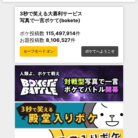
3秒で笑える大喜利サービス
写真で一言ボケて(bokete)
ボケ投稿数
115,497,914
件
お題投稿数
8,106,527
件
セーフモード オン
ボケてへようこそ