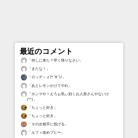
最近のコメント
「
何しに来た？早く帰りなさい
」
「
またな！
」
「
ロっデ～ォ(*´∀`)ﾉ
」
「
あとレモンかけてやれ
」
「
ホンマや！えろぉ気ぃ効くお人形さんやないけ
(^^)
」
「
ちょっと好き
」
「
ちょっと好き
」
「
その次相手に投げる
」
「
ルフィ改めブヒ〜
」