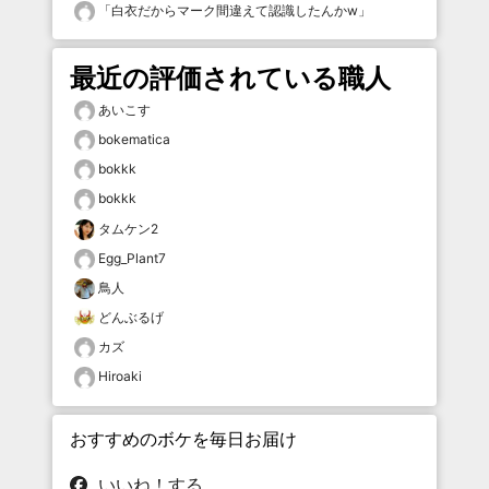
「
白衣だからマーク間違えて認識したんかw
」
最近の評価されている職人
あいこす
bokematica
bokkk
bokkk
タムケン2
Egg_Plant7
鳥人
どんぶるげ
カズ
Hiroaki
おすすめのボケを毎日お届け
いいね！する