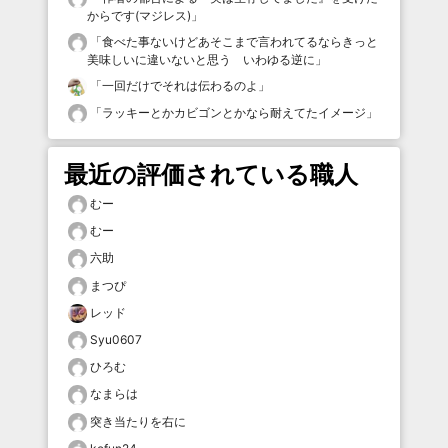
からです(マジレス)
」
「
食べた事ないけどあそこまで言われてるならきっと
美味しいに違いないと思う いわゆる逆に
」
「
一回だけでそれは伝わるのよ
」
「
ラッキーとかカビゴンとかなら耐えてたイメージ
」
最近の評価されている職人
むー
むー
六助
まつぴ
レッド
Syu0607
ひろむ
なまらは
突き当たりを右に