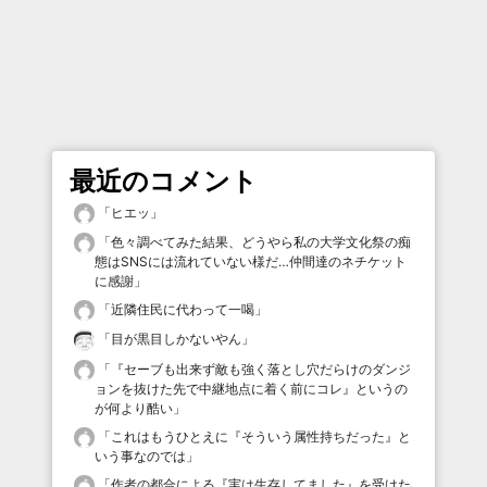
最近のコメント
「
ヒエッ
」
「
色々調べてみた結果、どうやら私の大学文化祭の痴
態はSNSには流れていない様だ…仲間達のネチケット
に感謝
」
「
近隣住民に代わって一喝
」
「
目が黒目しかないやん
」
「
『セーブも出来ず敵も強く落とし穴だらけのダンジ
ョンを抜けた先で中継地点に着く前にコレ』というの
が何より酷い
」
「
これはもうひとえに『そういう属性持ちだった』と
いう事なのでは
」
「
作者の都合による『実は生存してました』を受けた