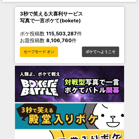
3秒で笑える大喜利サービス
写真で一言ボケて(bokete)
ボケ投稿数
115,503,287
件
お題投稿数
8,106,760
件
セーフモード オン
ボケてへようこそ