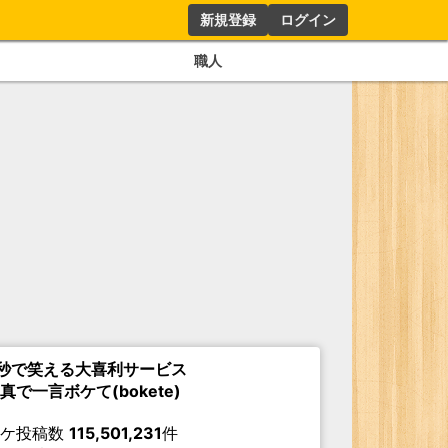
新規登録
ログイン
職人
秒で笑える大喜利サービス
真で一言ボケて(bokete)
ボケ投稿数
115,501,231
件