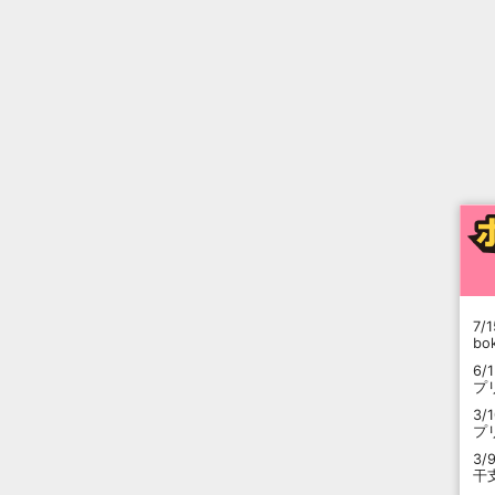
7/1
b
6/
プ
3/
プ
3/
干