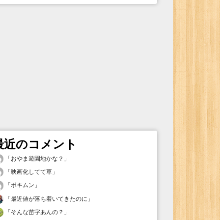
最近のコメント
「
おやま遊園地かな？
」
「
映画化してて草
」
「
ポキムン
」
「
最近値が落ち着いてきたのに
」
「
そんな苗字あんの？
」