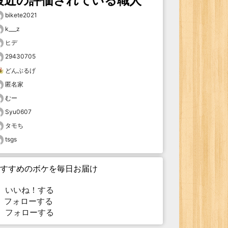
最近の評価されている職人
bikete2021
k___z
ヒデ
29430705
どんぶるげ
匿名家
むー
Syu0607
タモち
tsgs
すすめのボケを毎日お届け
いいね！する
フォローする
フォローする