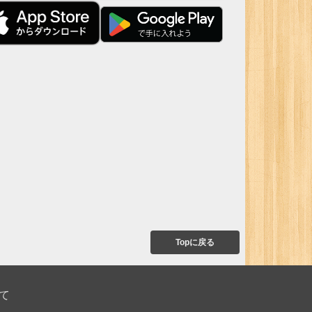
Topに戻る
て