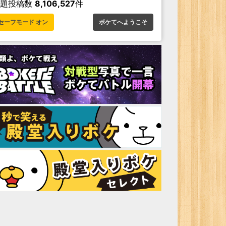
お題投稿数
8,106,527
件
セーフモード オン
ボケてへようこそ