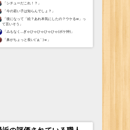
「
シチューだこれ！？
」
「
今の若い子は知らんでしょ？
」
「
後になって「絵？あれ本気にしたの？ウケるw」っ
て言いそう
」
「
△もなく…ぎゃひゃひゃひゃひゃ(ボケ狆)
」
「
鼻がちょっと長い(´д｀)ｗ
」