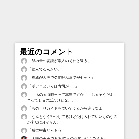
最近のコメント
「
飯の量の認識が常人のそれと違う
」
「
読んでるんかい
」
「
母親が大声で名前呼ぶまでがセット
」
「
ポアロといろは寿司が……
」
「
「あのぉ海賊王って本当ですか」「おぉそうだよ。
つっても昔の話だけどな」
」
「
ものしりガイドもついてくるから迷うなぁ
」
「
なんとなく拒否してるけど受け入れていいものなの
か未だに分からん
」
「
成敗中毒だろもう
」
「
太陽の王子であるRXへの命乞いにもみえるw
」