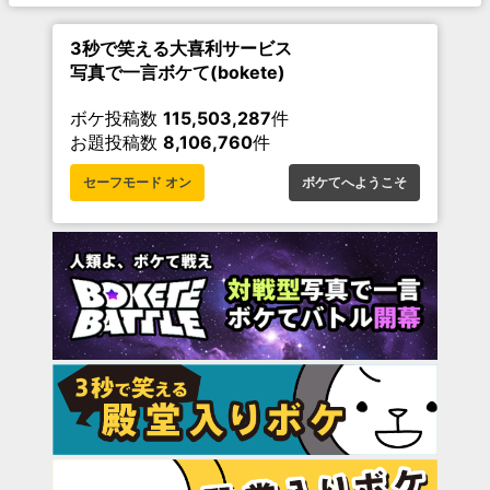
3秒で笑える大喜利サービス
写真で一言ボケて(bokete)
ボケ投稿数
115,503,287
件
お題投稿数
8,106,760
件
セーフモード オン
ボケてへようこそ