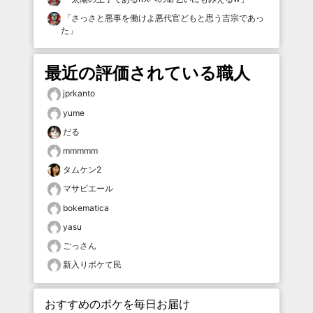
「
さっさと悪事を働けよ悪代官どもと思う吉宗であっ
た
」
最近の評価されている職人
jprkanto
yume
だる
mmmmm
タムケン2
マサピエール
bokematica
yasu
ごっさん
新入りボケて民
おすすめのボケを毎日お届け