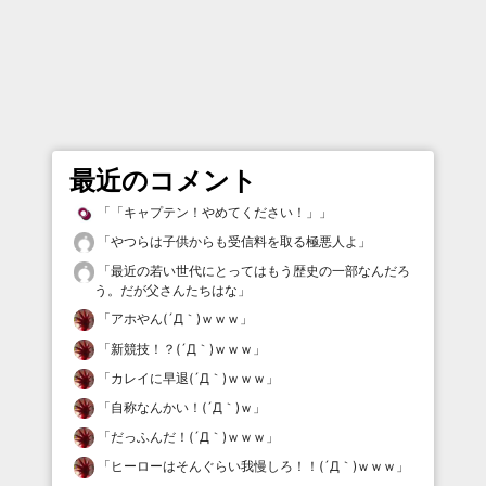
最近のコメント
「
「キャプテン！やめてください！」
」
「
やつらは子供からも受信料を取る極悪人よ
」
「
最近の若い世代にとってはもう歴史の一部なんだろ
う。だが父さんたちはな
」
「
アホやん(´Д｀)ｗｗｗ
」
「
新競技！？(´Д｀)ｗｗｗ
」
「
カレイに早退(´Д｀)ｗｗｗ
」
「
自称なんかい！(´Д｀)ｗ
」
「
だっふんだ！(´Д｀)ｗｗｗ
」
「
ヒーローはそんぐらい我慢しろ！！(´Д｀)ｗｗｗ
」