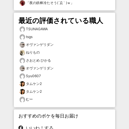
「
夜の鉄棒冷たそう(´Д｀)ｗ
」
最近の評価されている職人
TSUNAGAWA
tsgs
オヴァンゲリダン
ねりもの
さおとめ ひかる
オヴァンゲリダン
Syu0607
タムケン2
タムケン2
むー
おすすめのボケを毎日お届け
いいね！する