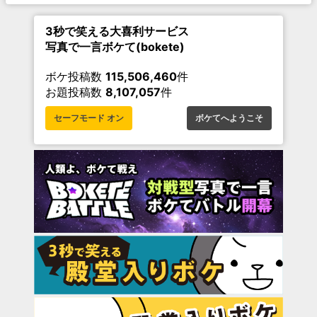
3秒で笑える大喜利サービス
写真で一言ボケて(bokete)
ボケ投稿数
115,506,460
件
お題投稿数
8,107,057
件
セーフモード オン
ボケてへようこそ