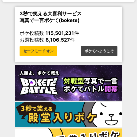
3秒で笑える大喜利サービス
写真で一言ボケて(bokete)
ボケ投稿数
115,501,231
件
お題投稿数
8,106,527
件
セーフモード オン
ボケてへようこそ