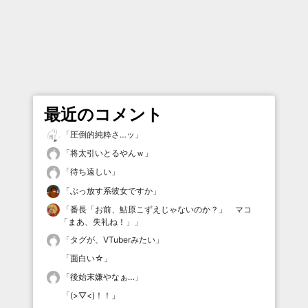
最近のコメント
「
圧倒的純粋さ…ッ
」
「
将太引いとるやんｗ
」
「
待ち遠しい
」
「
ぶっ放す系彼女ですか
」
「
番長「お前、鮎原こずえじゃないのか？」 マコ
「まあ、失礼ね！」
」
「
タグが、VTuberみたい
」
「
面白い☆
」
「
後始末嫌やなぁ…
」
「
(>▽<)！！
」