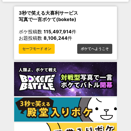
3秒で笑える大喜利サービス
写真で一言ボケて(bokete)
ボケ投稿数
115,497,914
件
お題投稿数
8,106,244
件
セーフモード オン
ボケてへようこそ