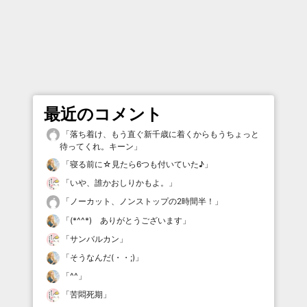
最近のコメント
「
落ち着け、もう直ぐ新千歳に着くからもうちょっと
待ってくれ。キーン
」
「
寝る前に☆見たら6つも付いていた♪
」
「
いや、誰かおしりかもよ。
」
「
ノーカット、ノンストップの2時間半！
」
「
(*^^*) ありがとうございます
」
「
サンバルカン
」
「
そうなんだ(・・;)
」
「
^^
」
「
苦悶死期
」