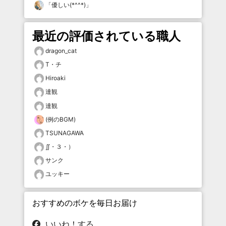
「
優しい(*^^*)
」
最近の評価されている職人
dragon_cat
T・チ
Hiroaki
達観
達観
(例のBGM)
TSUNAGAWA
∬・３・）
サンク
ユッキー
おすすめのボケを毎日お届け
いいね！する