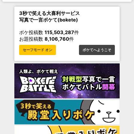
3秒で笑える大喜利サービス
写真で一言ボケて(bokete)
ボケ投稿数
115,503,287
件
お題投稿数
8,106,760
件
セーフモード オン
ボケてへようこそ