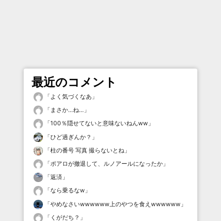
最近のコメント
「
よく気づくなあ
」
「
まさか…ね…
」
「
100％隠せてないと意味ないねんww
」
「
ひど過ぎんか？
」
「
柱の番号 写真 撮らないとね
」
「
ポアロが撤退して、ルノアールになったか
」
「
返済
」
「
なら乗るなw
」
「
やめなさいwwwwww上のやつを食えwwwwww
」
「
くがだち？
」