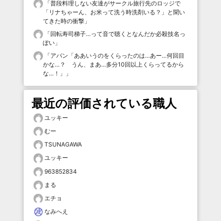
「
普段料理しない友達がサークル旅行先のロッジで
「リナちゃーん、お米って洗う時洗剤いる？」と聞い
てきた時の衝撃
」
「
回転寿司梯子…って音で聴くとなんだか必殺技名っ
ぽい
」
「
アバン「ああいうのをくらったのは…あー…何回目
かな…？ うん、まあ…多分10回以上くらってるから
な…！」
」
最近の評価されている職人
ユッキー
むー
TSUNAGAWA
ユッキー
963852834
まる
エチョ
なみへえ