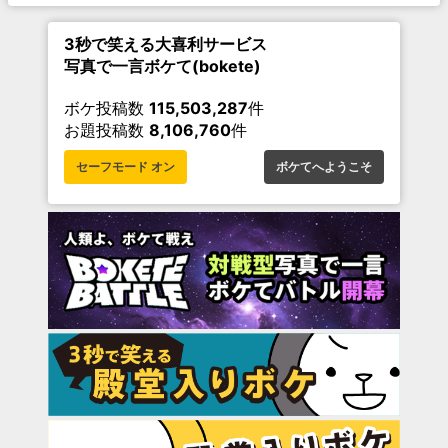
3秒で笑える大喜利サービス
写真で一言ボケて(bokete)
ボケ投稿数
115,503,287
件
お題投稿数
8,106,760
件
セーフモード オン
ボケてへようこそ