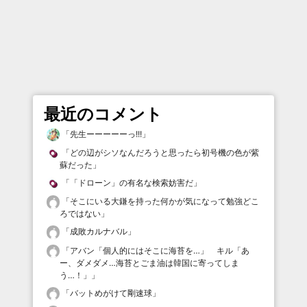
最近のコメント
「
先生ーーーーーっ!!!
」
「
どの辺がシソなんだろうと思ったら初号機の色が紫
蘇だった
」
「
「ドローン」の有名な検索妨害だ
」
「
そこにいる大鎌を持った何かが気になって勉強どこ
ろではない
」
「
成敗カルナバル
」
「
アバン「個人的にはそこに海苔を…」 キル「あ
ー、ダメダメ…海苔とごま油は韓国に寄ってしま
う…！」
」
「
バットめがけて剛速球
」