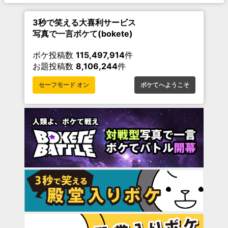
3秒で笑える大喜利サービス
写真で一言ボケて(bokete)
ボケ投稿数
115,497,914
件
お題投稿数
8,106,244
件
セーフモード オン
ボケてへようこそ