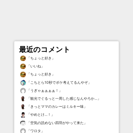
最近のコメント
「
ちょっと好き
」
「
いいね
」
「
ちょっと好き
」
「
こちとら10秒でボケ考えてるんやぞ
」
「
うぎゃぁぁぁぁ！
」
「
観光でぐるっと一周した感じなんやろか…
」
「
きっとママのカレーはミルキー味
」
「
やめとけ…！
」
「
空気の読めない四羽がやって来た
」
「
ワロタ
」