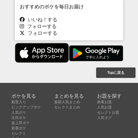
おすすめのボケを毎日お届け
いいね！する
フォローする
フォローする
Topに戻る
ボケを見る
まとめを見る
お題を探す
殿堂入り
最新人気まとめ
新着お題
ピックアップボケ
セレクトまとめ
人気お題
人気ボケ
セレクトお題
注目ボケ
人気タグ
急上昇ボケ
新着ボケ
セレクト