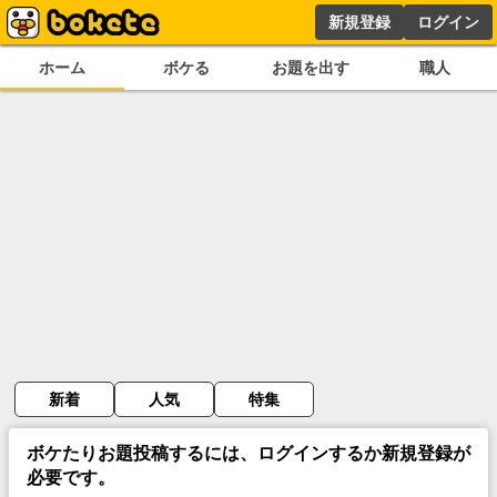
新規登録
ログイン
ホーム
ボケる
お題を出す
職人
新着
人気
特集
ボケたりお題投稿するには、ログインするか新規登録が
必要です。