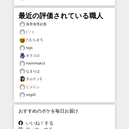
最近の評価されている職人
海苔海苔紀香
( '-' )
たむらまろ
tsgs
オクコロ
Harrrrmaki3
なまらは
タムケン2
じょにぃ
sngd2
おすすめのボケを毎日お届け
いいね！する