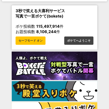
3秒で笑える大喜利サービス
写真で一言ボケて(bokete)
ボケ投稿数
115,497,914
件
お題投稿数
8,106,244
件
セーフモード オン
ボケてへようこそ