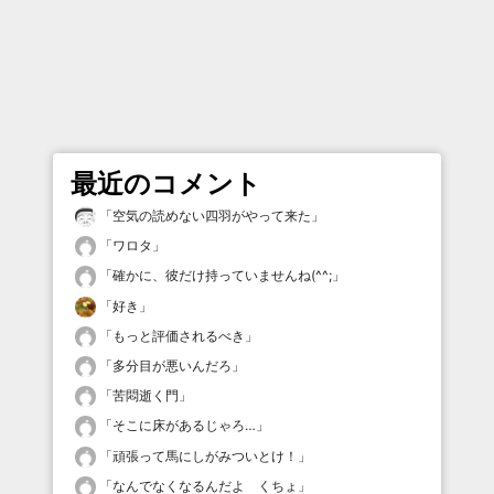
最近のコメント
「
空気の読めない四羽がやって来た
」
「
ワロタ
」
「
確かに、彼だけ持っていませんね(^^;
」
「
好き
」
「
もっと評価されるべき
」
「
多分目が悪いんだろ
」
「
苦悶逝く門
」
「
そこに床があるじゃろ…
」
「
頑張って馬にしがみついとけ！
」
「
なんでなくなるんだよ くちょ
」