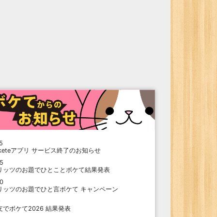
5
oketeアプリ サービス終了のお知らせ
15
リッツのお題でひとことボケて結果発表
10
リッツのお題でひと言ボケて キャンペーン
9
支でボケて2026 結果発表