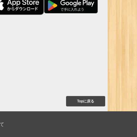
Topに戻る
て