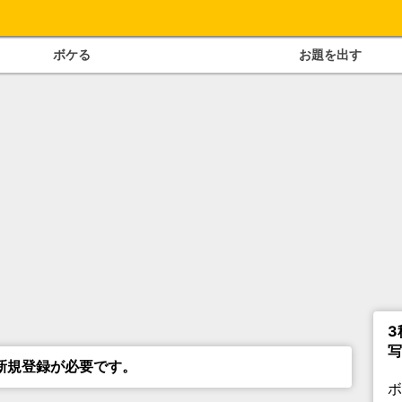
ボケる
お題を出す
3
写
新規登録が必要です。