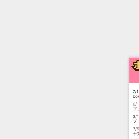
7/1
b
6/
プ
3/
プ
3/
干