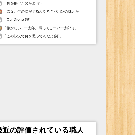
「
机を揚げたのかよ(笑)
」
「
ほな、何の味がするんやろ？パパンの味とか
」
「
Car Drone (笑)
」
「
懐かしい…一太郎。帰ってこーい一太郎ぅ
」
「
この状況で何を思ってんだよ(笑)
」
最近の評価されている職人