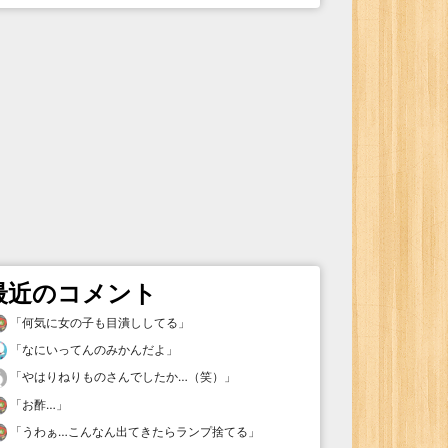
最近のコメント
「
何気に女の子も目潰ししてる
」
「
なにいってんのみかんだよ
」
「
やはりねりものさんでしたか…（笑）
」
「
お酢…
」
「
うわぁ…こんなん出てきたらランプ捨てる
」