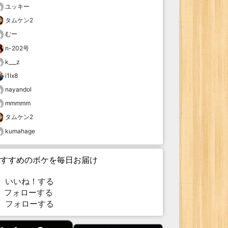
ユッキー
タムケン2
むー
n-202号
k___z
i1lx8
nayandol
mmmmm
タムケン2
kumahage
すすめのボケを毎日お届け
いいね！する
フォローする
フォローする