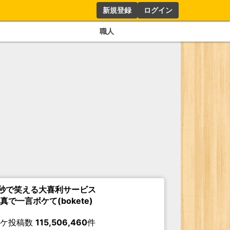
新規登録
ログイン
職人
秒で笑える大喜利サービス
真で一言ボケて(bokete)
ボケ投稿数
115,506,460
件