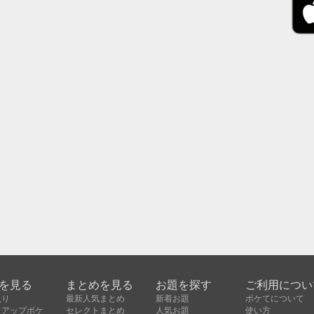
を見る
まとめを見る
お題を探す
ご利用につい
入り
最新人気まとめ
新着お題
ボケてについて
クアップボケ
セレクトまとめ
人気お題
使い方