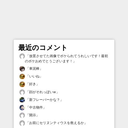
最近のコメント
「
放置させてた画像でボケられてうれしいです！最初
のボケおめでとうございます！
」
「
車泥棒
」
「
いいね
」
「
好き
」
「
顔がそれっぽいw
」
「
新フレーバーかな？
」
「
中古物件
」
「
開示
」
「
お前にセリヌンティウスを救えるか
」