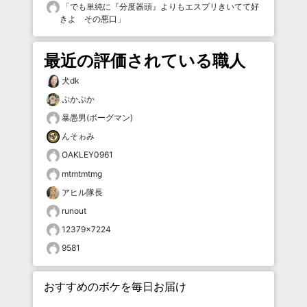
「
でも単純に『分度器頭』よりもエスプリきいてて好
きよ その悪口
」
最近の評価されている職人
犬dk
ぷかぷか
暴愚男(ボーグマン)
んそゎみ
OAKLEY0961
mtmtmtmg
アヒル隊長
runout
12379×7224
9581
おすすめのボケを毎日お届け