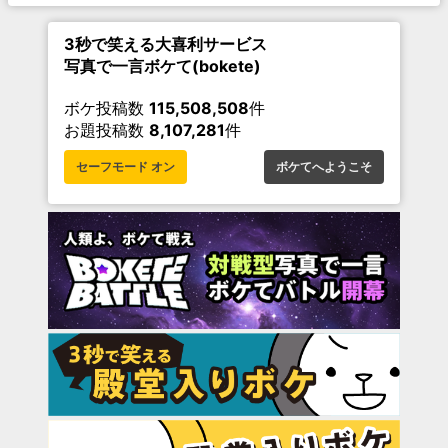
3秒で笑える大喜利サービス
写真で一言ボケて(bokete)
ボケ投稿数
115,508,508
件
お題投稿数
8,107,281
件
セーフモード オン
ボケてへようこそ