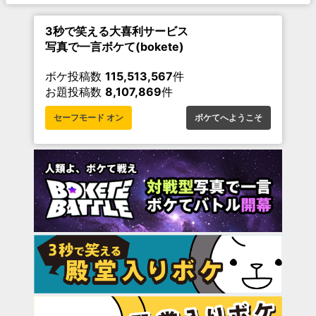
3秒で笑える大喜利サービス
写真で一言ボケて(bokete)
ボケ投稿数
115,513,567
件
お題投稿数
8,107,869
件
セーフモード オン
ボケてへようこそ