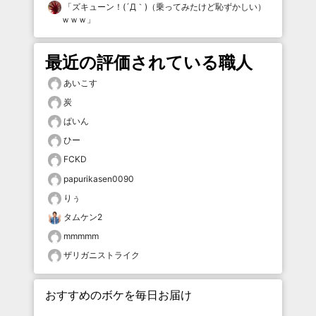
「
ズキューン！(´Д｀)（乗ってみたけど恥ずかしい）
ｗｗｗ
」
最近の評価されている職人
あいこす
炭
ぱいん
ひー
FCKD
papurikasen0090
りぅ
タムケン2
mmmmm
ザリガニストライク
おすすめのボケを毎日お届け