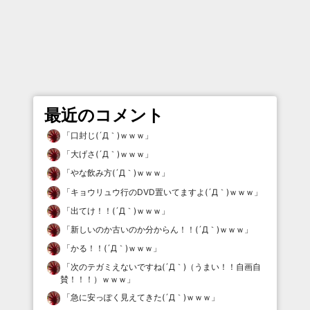
最近のコメント
「
口封じ(´Д｀)ｗｗｗ
」
「
大げさ(´Д｀)ｗｗｗ
」
「
やな飲み方(´Д｀)ｗｗｗ
」
「
キョウリュウ行のDVD置いてますよ(´Д｀)ｗｗｗ
」
「
出てけ！！(´Д｀)ｗｗｗ
」
「
新しいのか古いのか分からん！！(´Д｀)ｗｗｗ
」
「
かる！！(´Д｀)ｗｗｗ
」
「
次のテガミえないですね(´Д｀)（うまい！！自画自
賛！！！）ｗｗｗ
」
「
急に安っぽく見えてきた(´Д｀)ｗｗｗ
」