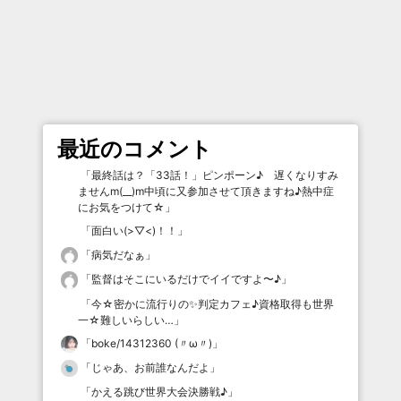
最近のコメント
「
最終話は？「33話！」ピンポーン♪ 遅くなりすみ
ませんm(__)m中頃に又参加させて頂きますね♪熱中症
にお気をつけて☆
」
「
面白い(>▽<)！！
」
「
病気だなぁ
」
「
監督はそこにいるだけでイイですよ〜♪
」
「
今☆密かに流行りの✨判定カフェ♪資格取得も世界
一☆難しいらしい…
」
「
boke/14312360 (〃ω〃)
」
「
じゃあ、お前誰なんだよ
」
「
かえる跳び世界大会決勝戦♪
」