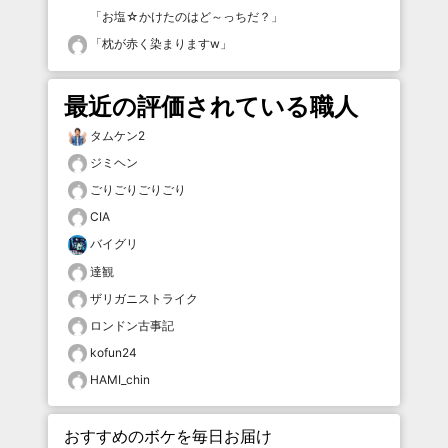
「
お塩☆かけたのはど～っちだ？
」
「
枕が赤く染まりますw
」
最近の評価されている職人
タムケン2
ジミヘン
ごりごりごりごり
CIA
バイグリ
達観
ザリガニストライク
ロンドン古事記
kofun24
HAMI_chin
おすすめのボケを毎日お届け