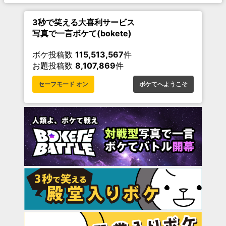
3秒で笑える大喜利サービス
写真で一言ボケて(bokete)
ボケ投稿数
115,513,567
件
お題投稿数
8,107,869
件
セーフモード オン
ボケてへようこそ