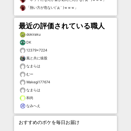
「
熱い方が危ない(´д｀)ｗｗｗ
」
最近の評価されている職人
dokiraku
DK
12379×7224
風と共に猿股
なまらは
むー
Wakegi177674
なまらは
和尚
なみへえ
おすすめのボケを毎日お届け