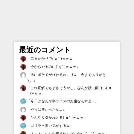
最近のコメント
「
二日がかりで(´д｀)ｗｗｗ
」
「
今からやるのに(´д｀)ｗｗｗ
」
「
遂にボケてが終わるね。りん、今までありがと
う。
」
「
これ正解でもよさそうやし、なんか妙に面白い(´д
｀)ｗｗｗ
」
「
今日はなんか半ライスのお腹なんすよ…
」
「
やっぱ無かったか…
」
「
ひんやり引かれとる(´д｀)ｗｗｗ
」
「
ゴリラっぽい気がするw
」
「
ネットになんか書き込んだんかな(´д｀)ｗｗｗ
」