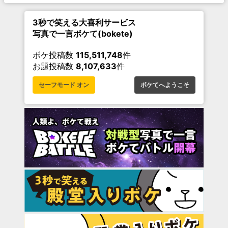
3秒で笑える大喜利サービス
写真で一言ボケて(bokete)
ボケ投稿数
115,511,748
件
お題投稿数
8,107,633
件
セーフモード オン
ボケてへようこそ