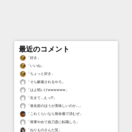
最近のコメント
「
好き
」
「
いいね
」
「
ちょっと好き
」
「
そら解雇されるやろ
」
「
はよ戦いけwwwwww
」
「
生きて…えっ!?
」
「
進化前のほうが美味しいのか…
」
「
これくらいなら致命傷で済むぜ
」
「
将軍やめて抜刀斎に転職しろ
」
「
ねりものさんだ笑
」