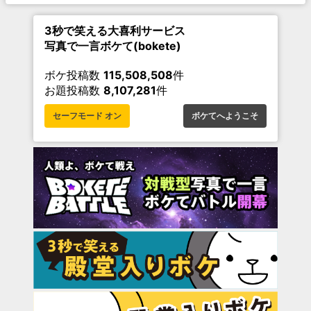
3秒で笑える大喜利サービス
写真で一言ボケて(bokete)
ボケ投稿数
115,508,508
件
お題投稿数
8,107,281
件
セーフモード オン
ボケてへようこそ