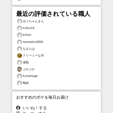
最近の評価されている職人
ゆうちゃんまん
kofun24
kimon
noraneko5656
なまらは
クリーミーな河
達観
ぷかぷか
kumahage
鴨肉
おすすめのボケを毎日お届け
いいね！する