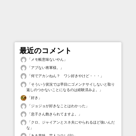
最近のコメント
「
メモ帳意味ないやん
」
「
アブない将軍様。
」
「
何でアカンねん？ ワシ好きやけど・・・
」
「
そういう状況では早目にゴメンナサイしないと取り
返しのつかないことになるのは経験済みよ。
」
「
好き
」
「
ジョジョが好きなことはわかった
」
「
息子さん飽きられてますよ。
」
「
クロ、ジャイアンとスネ夫にやられるほど強いんだ
な
」
「
ある意味、芸人コロし(泣)
」