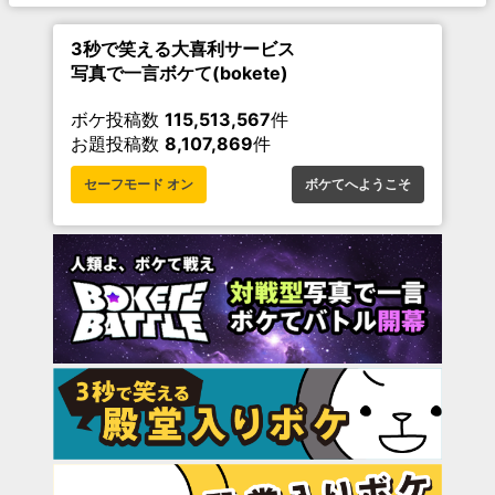
3秒で笑える大喜利サービス
写真で一言ボケて(bokete)
ボケ投稿数
115,513,567
件
お題投稿数
8,107,869
件
セーフモード オン
ボケてへようこそ