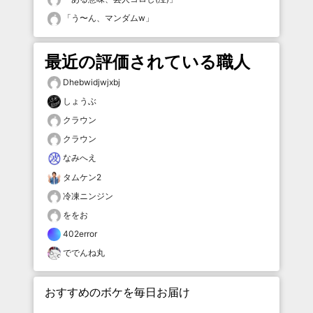
「
う〜ん、マンダムw
」
最近の評価されている職人
Dhebwidjwjxbj
しょうぶ
クラウン
クラウン
なみへえ
タムケン2
冷凍ニンジン
ををお
402error
ででんね丸
おすすめのボケを毎日お届け