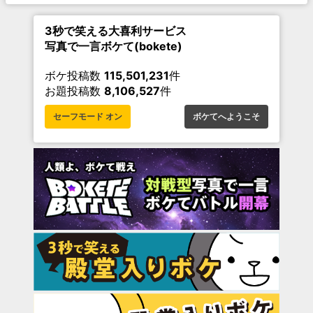
3秒で笑える大喜利サービス
写真で一言ボケて(bokete)
ボケ投稿数
115,501,231
件
お題投稿数
8,106,527
件
セーフモード オン
ボケてへようこそ