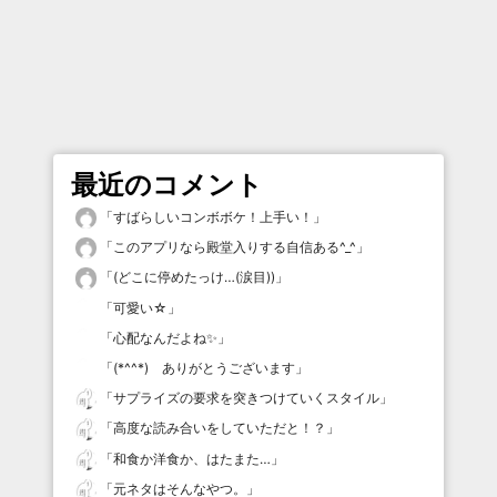
最近のコメント
「
すばらしいコンボボケ！上手い！
」
「
このアプリなら殿堂入りする自信ある^_^
」
「
(どこに停めたっけ…(涙目))
」
「
可愛い☆
」
「
心配なんだよね✨
」
「
(*^^*) ありがとうございます
」
「
サプライズの要求を突きつけていくスタイル
」
「
高度な読み合いをしていただと！？
」
「
和食か洋食か、はたまた…
」
「
元ネタはそんなやつ。
」