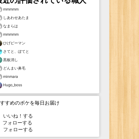
最近の評価されている職人
mmmmm
しあわせあたま
なまらは
mmmmm
ひげピーマン
さてと、ぽてと
黒板消し
どんまい鼻毛
minmara
Hugo_boss
すすめのボケを毎日お届け
いいね！する
フォローする
フォローする