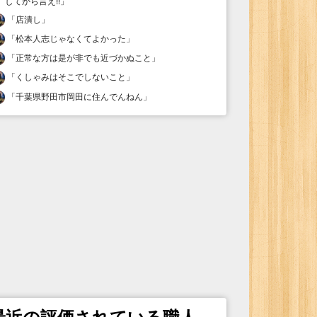
してから言え!!
」
「
店潰し
」
「
松本人志じゃなくてよかった
」
「
正常な方は是が非でも近づかぬこと
」
「
くしゃみはそこでしないこと
」
「
千葉県野田市岡田に住んでんねん
」