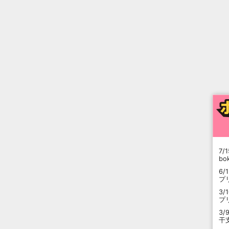
7/1
b
6/
プ
3/
プ
3/
干