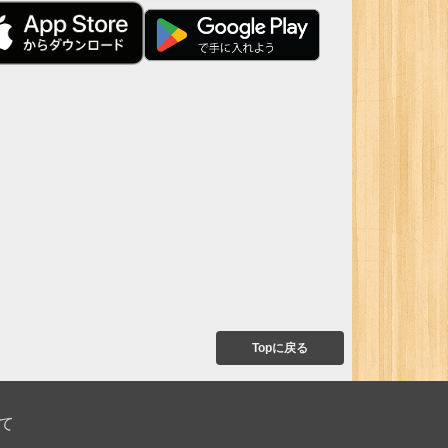
Topに戻る
て