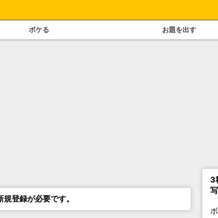
ボケる
お題を出す
3
写
新規登録が必要です。