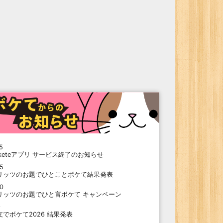
5
oketeアプリ サービス終了のお知らせ
15
リッツのお題でひとことボケて結果発表
10
リッツのお題でひと言ボケて キャンペーン
9
支でボケて2026 結果発表