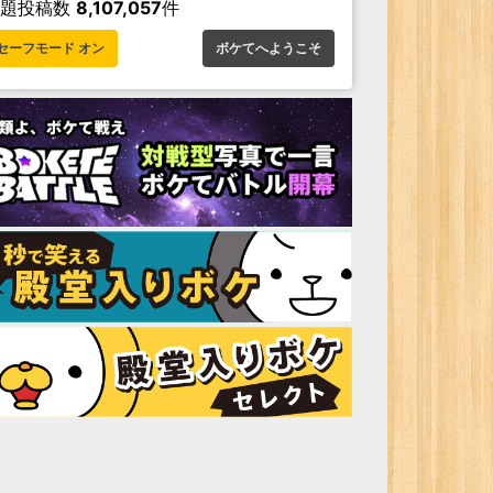
お題投稿数
8,107,057
件
セーフモード オン
ボケてへようこそ