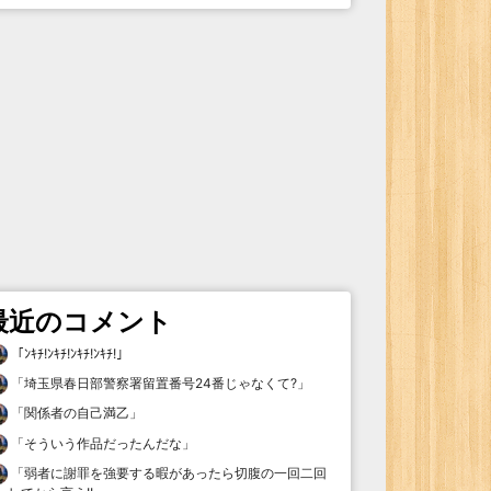
最近のコメント
「
ﾝｷﾁ!ﾝｷﾁ!ﾝｷﾁ!ﾝｷﾁ!
」
「
埼玉県春日部警察署留置番号24番じゃなくて?
」
「
関係者の自己満乙
」
「
そういう作品だったんだな
」
「
弱者に謝罪を強要する暇があったら切腹の一回二回