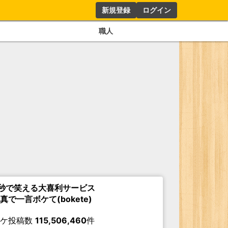
新規登録
ログイン
職人
秒で笑える大喜利サービス
真で一言ボケて(bokete)
ボケ投稿数
115,506,460
件